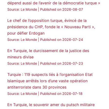
dépend aussi de l’avenir de la démocratie turque »
Amitiés kurdes de Bretagne a retweeté
Source: Le Monde
Published on 2026-08-07
MedyaNews
@medyanews_
·
24 Jan 2025
🔴DEM Party Imrali delegation made a
Le chef de l’opposition turque, évincé de la
statement on Abdullah Öcalan meeting
présidence du CHP, fonde le « Nouveau Parti »,
pour défier Erdogan
#AbdullahÖcalan
#PeaceProcess
#ImralıIsland
Source: Le Monde
Published on 2026-07-24
🔗
https://medyanews.rs/h4lwBwQ
En Turquie, le durcissement de la justice des
mineurs divise
3
2
Twitter
Source: Le Monde
Published on 2026-07-23
Voir plus...
Turquie : 119 suspects liés à l’organisation Etat
Islamique arrêtés lors d’une vaste opération
antiterroriste dans 30 provinces
Source: Le Monde
Published on 2026-07-18
En Turquie, le souvenir amer du putsch militaire