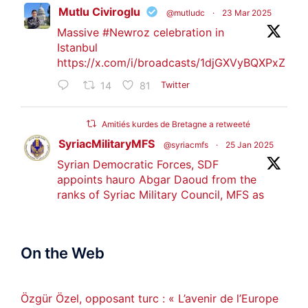
Mutlu Civiroglu
@mutludc
·
23 Mar 2025
Massive
#Newroz
celebration in
Istanbul
https://x.com/i/broadcasts/1djGXVyBQXPxZ
14
81
Twitter
Amitiés kurdes de Bretagne a retweeté
SyriacMilitaryMFS
@syriacmfs
·
25 Jan 2025
Syrian Democratic Forces, SDF
appoints hauro Abgar Daoud from the
ranks of Syriac Military Council, MFS as
official spokesperson. We wish you
success hauro.
On the Web
ܟܫܝܪܘܬܐ ܒܘܠܝܬܐ ܚܘܪܐ ܐܒܓܪ
28
249
Twitter
Özgür Özel, opposant turc : « L’avenir de l’Europe