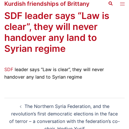
Kurdish friendships of Brittany
Search
Skip
Tog
to
men
SDF leader says “Law is
content
clear”, they will never
handover any land to
Syrian regime
SDF
leader says “Law is clear”, they will never
handover any land to Syrian regime
Post
The Northern Syria Federation, and the
navigation
revolution’s first democratic elections in the face
of terror – a conversation with the federation’s co-
chair, Hediye Yusif