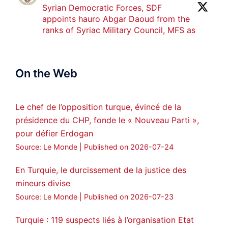
Syrian Democratic Forces, SDF
appoints hauro Abgar Daoud from the
ranks of Syriac Military Council, MFS as
official spokesperson. We wish you
success hauro.
On the Web
ܟܫܝܪܘܬܐ ܒܘܠܝܬܐ ܚܘܪܐ ܐܒܓܪ
28
249
Twitter
Le chef de l’opposition turque, évincé de la
présidence du CHP, fonde le « Nouveau Parti »,
Amitiés kurdes de Bretagne a retweeté
pour défier Erdogan
MedyaNews
@medyanews_
·
24 Jan 2025
Source: Le Monde
Published on 2026-07-24
🔴DEM Party Imrali delegation made a
statement on Abdullah Öcalan meeting
En Turquie, le durcissement de la justice des
mineurs divise
#AbdullahÖcalan
#PeaceProcess
#ImralıIsland
Source: Le Monde
Published on 2026-07-23
🔗
https://medyanews.rs/h4lwBwQ
Turquie : 119 suspects liés à l’organisation Etat