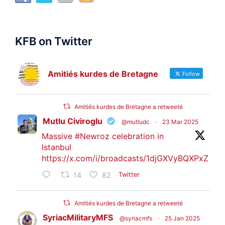
KFB on Twitter
Amitiés kurdes de Bretagne
Follow
Amitiés kurdes de Bretagne a retweeté
Mutlu Civiroglu
@mutludc
·
23 Mar 2025
Massive
#Newroz
celebration in
Istanbul
https://x.com/i/broadcasts/1djGXVyBQXPxZ
14
82
Twitter
Amitiés kurdes de Bretagne a retweeté
SyriacMilitaryMFS
@syriacmfs
·
25 Jan 2025