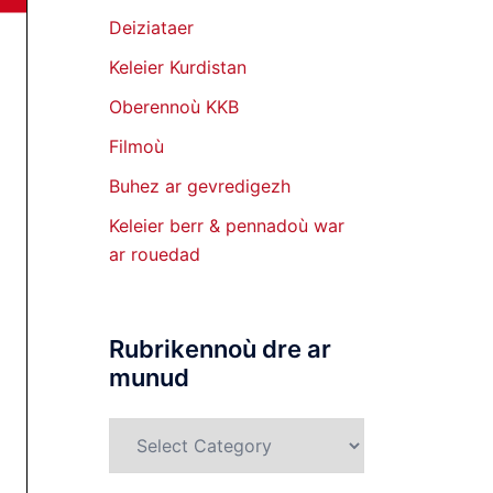
Deiziataer
Keleier Kurdistan
Oberennoù KKB
Filmoù
Buhez ar gevredigezh
Keleier berr & pennadoù war
ar rouedad
Rubrikennoù dre ar
munud
Rubrikennoù
dre
ar