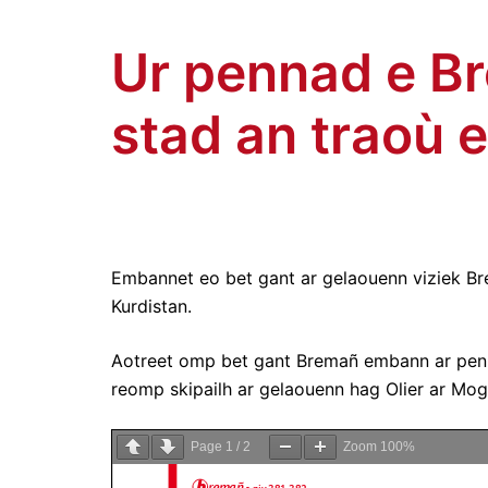
Keneildedoù kurd Breizh
Skip
to
Ur pennad e B
content
stad an traoù 
Embannet eo bet gant ar gelaouenn viziek Br
Kurdistan.
Aotreet omp bet gant Bremañ embann ar penn
reomp skipailh ar gelaouenn hag Olier ar Mog
Page
1
/
2
Zoom
100%