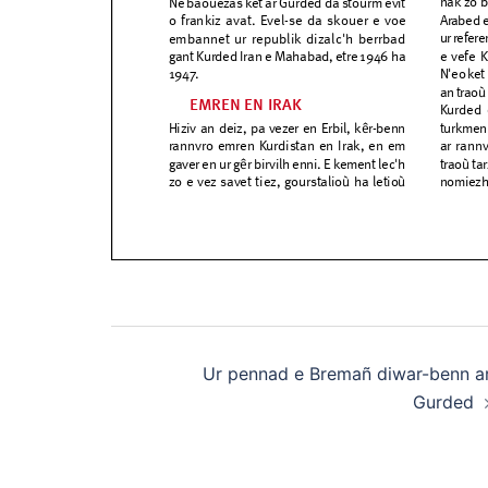
Post
Ur pennad e Bremañ diwar-benn a
navigation
Gurded