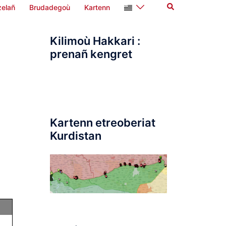
Search
elañ
Brudadegoù
Kartenn
Kilimoù Hakkari :
prenañ kengret
Kartenn etreoberiat
Kurdistan