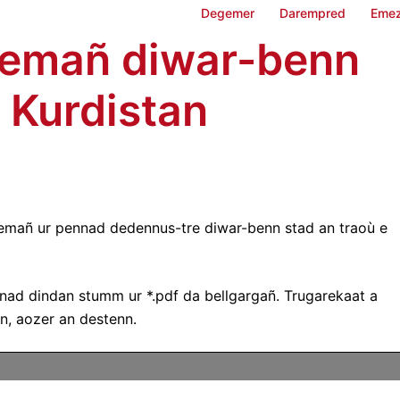
Degemer
Darempred
Emez
remañ diwar-benn
e Kurdistan
emañ ur pennad dedennus-tre diwar-benn stad an traoù e
ad dindan stumm ur *.pdf da bellgargañ. Trugarekaat a
n, aozer an destenn.