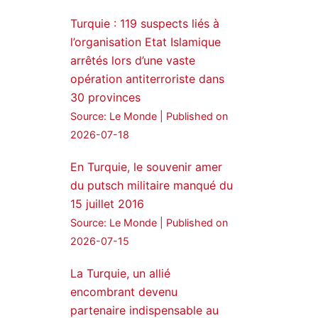
Twitter
Turquie : 119 suspects liés à
l’organisation Etat Islamique
Amitiés kurdes de Bretagne
a retweeté
arrêtés lors d’une vaste
opération antiterroriste dans
MedyaNews
30 provinces
24 Jan 2025
Source: Le Monde
Published on
🔴DEM Party Imrali
2026-07-18
delegation made a statement
on Abdullah Öcalan meeting
En Turquie, le souvenir amer
du putsch militaire manqué du
#AbdullahÖcalan
15 juillet 2016
#PeaceProcess
#ImralıIsland
Source: Le Monde
Published on
2026-07-15
🔗
https://medyanews.rs/h4lwBwQ
3
2
La Turquie, un allié
Twitter
encombrant devenu
partenaire indispensable au