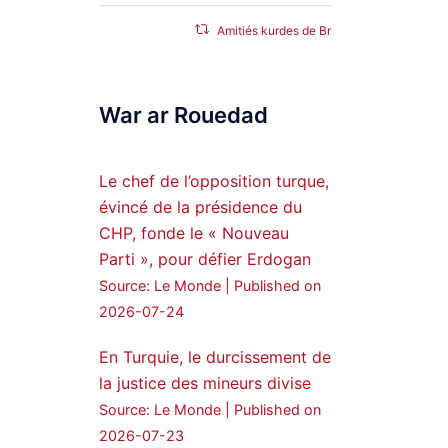
Amitiés kurdes de Bretagne
a retweeté
SyriacMilitaryMFS
War ar Rouedad
25 Jan 2025
Syrian Democratic
Forces, SDF appoints
Le chef de l’opposition turque,
hauro Abgar Daoud
évincé de la présidence du
from the ranks of
CHP, fonde le « Nouveau
Syriac Military Council,
Parti », pour défier Erdogan
MFS as official
Source: Le Monde
Published on
spokesperson. We
wish you success
2026-07-24
hauro.
En Turquie, le durcissement de
ܟܫܝܪܘܬܐ ܒܘܠܝܬܐ ܚܘܪܐ
la justice des mineurs divise
ܐܒܓܪ
Source: Le Monde
Published on
28
249
2026-07-23