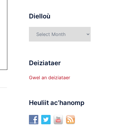
munud
Dielloù
Dielloù
Deiziataer
Gwel an deiziataer
Heuliit ac’hanomp