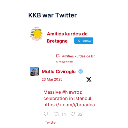
KKB war Twitter
Amitiés kurdes de
Bretagne
Follow
Amitiés kurdes de Bretagne
a retweeté
Mutlu Civiroglu
23 Mar 2025
Massive
#Newroz
celebration in Istanbul
https://x.com/i/broadcasts/1djGXVyB
14
82
Twitter