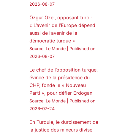
Twitter
2026-08-07
Özgür Özel, opposant turc :
Amitiés kurdes de Bretagne
a retweeté
« L’avenir de l’Europe dépend
aussi de l’avenir de la
MedyaNews
démocratie turque »
24 Jan 2025
Source: Le Monde
Published on
🔴DEM Party Imrali
2026-08-07
delegation made a statement
on Abdullah Öcalan meeting
Le chef de l’opposition turque,
évincé de la présidence du
#AbdullahÖcalan
CHP, fonde le « Nouveau
#PeaceProcess
#ImralıIsland
Parti », pour défier Erdogan
Source: Le Monde
Published on
🔗
https://medyanews.rs/h4lwBwQ
2026-07-24
3
2
Twitter
En Turquie, le durcissement de
la justice des mineurs divise