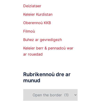
Deiziataer
Keleier Kurdistan
Oberennoù KKB
Filmoù
Buhez ar gevredigezh
Keleier berr & pennadoù war
ar rouedad
Rubrikennoù dre ar
munud
Rubrikennoù
dre
ar