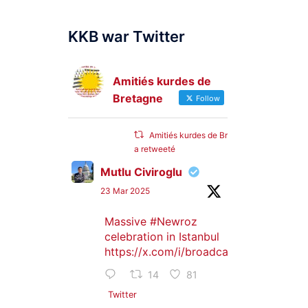
KKB war Twitter
Amitiés kurdes de
Bretagne
Follow
Amitiés kurdes de Bretagne
a retweeté
Mutlu Civiroglu
23 Mar 2025
Massive
#Newroz
celebration in Istanbul
https://x.com/i/broadcasts/1djGXVyB
14
81
Twitter