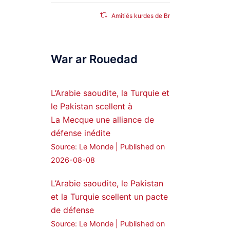
Amitiés kurdes de Bretagne
a retweeté
SyriacMilitaryMFS
War ar Rouedad
25 Jan 2025
Syrian Democratic
Forces, SDF appoints
L’Arabie saoudite, la Turquie et
hauro Abgar Daoud
le Pakistan scellent à
from the ranks of
La Mecque une alliance de
Syriac Military Council,
défense inédite
MFS as official
Source: Le Monde
Published on
spokesperson. We
wish you success
2026-08-08
hauro.
L’Arabie saoudite, le Pakistan
ܟܫܝܪܘܬܐ ܒܘܠܝܬܐ ܚܘܪܐ
et la Turquie scellent un pacte
ܐܒܓܪ
de défense
28
249
Source: Le Monde
Published on