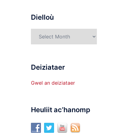
munud
Dielloù
Dielloù
Deiziataer
Gwel an deiziataer
Heuliit ac’hanomp