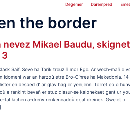
Degemer
Darempred
Emez
en the border
m nevez Mikael Baudu, skignet
 3
lask Saif, Seve ha Tarik treuziñ mor Ege. Ar wech-mañ e v
en Idomeni war an harzoù etre Bro-C’hres ha Makedonia. 14
ster en desped d’ ar glav hag er yenijenn. Torret eo o huñ
où e rankint bevañ er stuz diasur-se kalonekaet gant ur you
 e-tal kichen a-dreñv renkennadoù orjal dreinek. Gwelet o
]