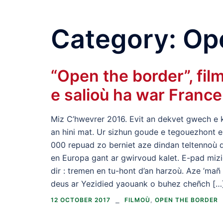
Keneildedoù kurd Breizh
Skip
to
Category:
Op
content
“Open the border”, fil
e salioù ha war France
Miz C’hwevrer 2016. Evit an dekvet gwech e k
an hini mat. Ur sizhun goude e tegouezhont 
000 repuad zo berniet aze dindan teltennoù di
en Europa gant ar gwirvoud kalet. E-pad mizi
dir : tremen en tu-hont d’an harzoù. Aze ’mañ
deus ar Yezidied yaouank o buhez cheñch […
12 OCTOBER 2017
FILMOÙ
,
OPEN THE BORDER