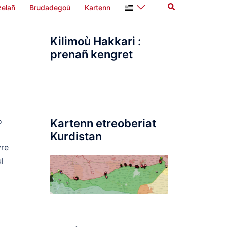
Search
elañ
Brudadegoù
Kartenn
Kilimoù Hakkari :
prenañ kengret
o
Kartenn etreoberiat
Kurdistan
vre
l