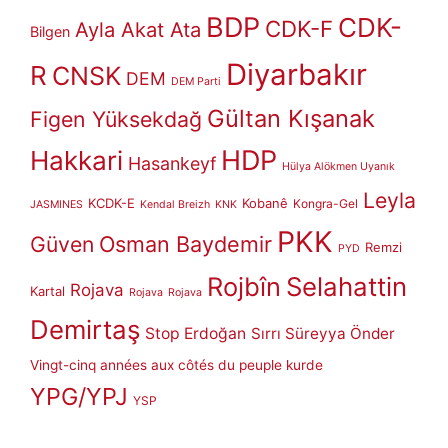
BDP
CDK-
CDK-F
Ayla Akat Ata
Bilgen
Diyarbakır
R
CNSK
DEM
DEM Parti
Gültan Kışanak
Figen Yüksekdağ
HDP
Hakkari
Hasankeyf
Hülya Alökmen Uyanık
Leyla
KCDK-E
Kobanê
Kongra-Gel
JASMINES
Kendal Breizh
KNK
PKK
Güven
Osman Baydemir
Remzi
PYD
Rojbîn
Selahattin
Rojava
Kartal
Rojava
Rojava
Demirtaş
Stop Erdoğan
Sırrı Süreyya Önder
Vingt-cinq années aux côtés du peuple kurde
YPG/YPJ
YSP