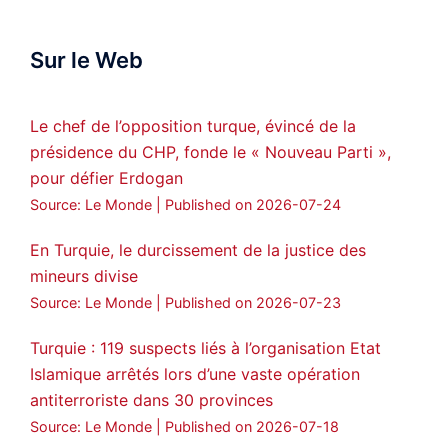
success hauro.
Sur le Web
ܟܫܝܪܘܬܐ ܒܘܠܝܬܐ ܚܘܪܐ ܐܒܓܪ
28
249
Twitter
Le chef de l’opposition turque, évincé de la
présidence du CHP, fonde le « Nouveau Parti »,
Amitiés kurdes de Bretagne a retweeté
pour défier Erdogan
MedyaNews
@medyanews_
·
24 Jan 2025
Source: Le Monde
Published on 2026-07-24
🔴DEM Party Imrali delegation made a
statement on Abdullah Öcalan meeting
En Turquie, le durcissement de la justice des
mineurs divise
#AbdullahÖcalan
#PeaceProcess
#ImralıIsland
Source: Le Monde
Published on 2026-07-23
🔗
https://medyanews.rs/h4lwBwQ
Turquie : 119 suspects liés à l’organisation Etat
Islamique arrêtés lors d’une vaste opération
3
2
Twitter
antiterroriste dans 30 provinces
Voir plus...
Source: Le Monde
Published on 2026-07-18