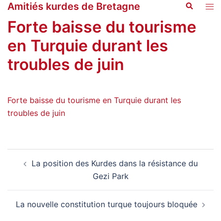
Amitiés kurdes de Bretagne
Recherche
Aller
Ouvr
au
le
Forte baisse du tourisme
contenu
men
en Turquie durant les
troubles de juin
Forte baisse du tourisme en Turquie durant les
troubles de juin
Navigation
La position des Kurdes dans la résistance du
d’article
Gezi Park
La nouvelle constitution turque toujours bloquée