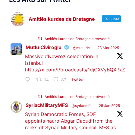
Amitiés kurdes de Bretagne
Suivre
Amitiés kurdes de Bretagne a retweeté
Mutlu Civiroglu
@mutludc
·
23 Mar 2025
Massive
#Newroz
celebration in
Istanbul
https://x.com/i/broadcasts/1djGXVyBQXPxZ
14
82
Twitter
Amitiés kurdes de Bretagne a retweeté
SyriacMilitaryMFS
@syriacmfs
·
25 Jan 2025
Syrian Democratic Forces, SDF
appoints hauro Abgar Daoud from the
ranks of Syriac Military Council, MFS as
official spokesperson. We wish you