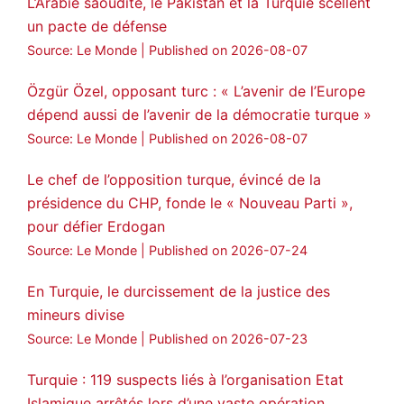
L’Arabie saoudite, le Pakistan et la Turquie scellent
un pacte de défense
Amitiés kurdes de Bretagne a retweeté
Source: Le Monde
Published on 2026-08-07
MedyaNews
@medyanews_
·
24 Jan 2025
🔴DEM Party Imrali delegation made a
Özgür Özel, opposant turc : « L’avenir de l’Europe
statement on Abdullah Öcalan meeting
dépend aussi de l’avenir de la démocratie turque »
#AbdullahÖcalan
#PeaceProcess
Source: Le Monde
Published on 2026-08-07
#ImralıIsland
Le chef de l’opposition turque, évincé de la
🔗
https://medyanews.rs/h4lwBwQ
présidence du CHP, fonde le « Nouveau Parti »,
pour défier Erdogan
3
2
Twitter
Source: Le Monde
Published on 2026-07-24
Voir plus...
En Turquie, le durcissement de la justice des
mineurs divise
Source: Le Monde
Published on 2026-07-23
Turquie : 119 suspects liés à l’organisation Etat
Islamique arrêtés lors d’une vaste opération