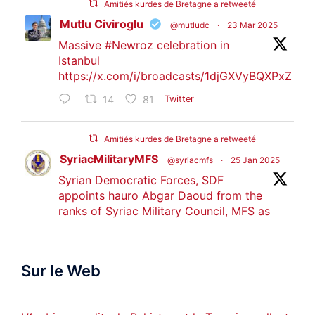
Amitiés kurdes de Bretagne a retweeté
Mutlu Civiroglu
@mutludc
·
23 Mar 2025
Massive
#Newroz
celebration in
Istanbul
https://x.com/i/broadcasts/1djGXVyBQXPxZ
14
81
Twitter
Amitiés kurdes de Bretagne a retweeté
SyriacMilitaryMFS
@syriacmfs
·
25 Jan 2025
Syrian Democratic Forces, SDF
appoints hauro Abgar Daoud from the
ranks of Syriac Military Council, MFS as
official spokesperson. We wish you
success hauro.
Sur le Web
ܟܫܝܪܘܬܐ ܒܘܠܝܬܐ ܚܘܪܐ ܐܒܓܪ
28
249
Twitter