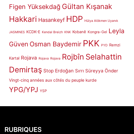
Gültan Kışanak
Figen Yüksekdağ
HDP
Hakkari
Hasankeyf
Hülya Alökmen Uyanık
Leyla
KCDK-E
Kobanê
Kongra-Gel
JASMINES
Kendal Breizh
KNK
PKK
Güven
Osman Baydemir
Remzi
PYD
Rojbîn
Selahattin
Rojava
Kartal
Rojava
Rojava
Demirtaş
Stop Erdoğan
Sırrı Süreyya Önder
Vingt-cinq années aux côtés du peuple kurde
YPG/YPJ
YSP
RUBRIQUES