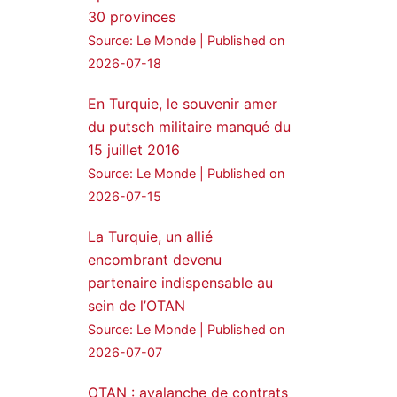
30 provinces
24 Jan 2025
Source: Le Monde
Published on
🔴DEM Party Imrali
2026-07-18
delegation made a statement
on Abdullah Öcalan meeting
En Turquie, le souvenir amer
du putsch militaire manqué du
#AbdullahÖcalan
15 juillet 2016
#PeaceProcess
#ImralıIsland
Source: Le Monde
Published on
2026-07-15
🔗
https://medyanews.rs/h4lwBwQ
3
2
La Turquie, un allié
Twitter
encombrant devenu
partenaire indispensable au
Voir plus...
sein de l’OTAN
Source: Le Monde
Published on
2026-07-07
OTAN : avalanche de contrats