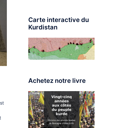
Carte interactive du
Kurdistan
Achetez notre livre
st
t