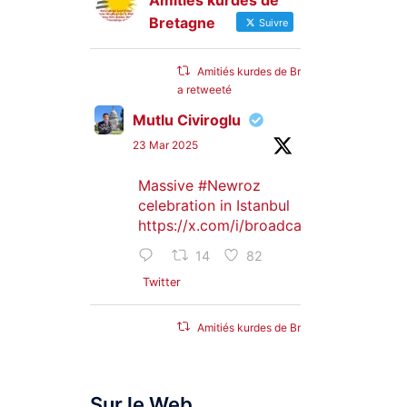
Amitiés kurdes de
Bretagne
Suivre
Amitiés kurdes de Bretagne
a retweeté
Mutlu Civiroglu
23 Mar 2025
Massive
#Newroz
celebration in Istanbul
https://x.com/i/broadcasts/1djGXVyB
14
82
Twitter
Amitiés kurdes de Bretagne
a retweeté
SyriacMilitaryMFS
Sur le Web
25 Jan 2025