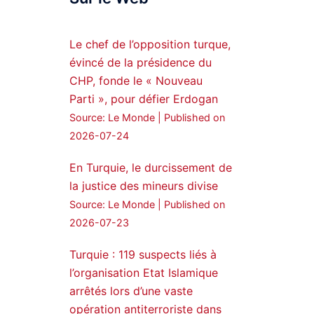
Syrian Democratic
Forces, SDF appoints
Le chef de l’opposition turque,
hauro Abgar Daoud
évincé de la présidence du
from the ranks of
CHP, fonde le « Nouveau
Syriac Military Council,
Parti », pour défier Erdogan
MFS as official
Source: Le Monde
Published on
spokesperson. We
wish you success
2026-07-24
hauro.
En Turquie, le durcissement de
ܟܫܝܪܘܬܐ ܒܘܠܝܬܐ ܚܘܪܐ
la justice des mineurs divise
ܐܒܓܪ
Source: Le Monde
Published on
28
249
2026-07-23
Twitter
Turquie : 119 suspects liés à
l’organisation Etat Islamique
Amitiés kurdes de Bretagne
a retweeté
arrêtés lors d’une vaste
opération antiterroriste dans
MedyaNews