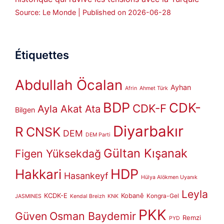
Source: Le Monde
Published on 2026-06-28
Étiquettes
Abdullah Öcalan
Ayhan
Afrin
Ahmet Türk
BDP
CDK-
CDK-F
Ayla Akat Ata
Bilgen
Diyarbakır
R
CNSK
DEM
DEM Parti
Gültan Kışanak
Figen Yüksekdağ
HDP
Hakkari
Hasankeyf
Hülya Alökmen Uyanık
Leyla
KCDK-E
Kobanê
Kongra-Gel
JASMINES
Kendal Breizh
KNK
PKK
Güven
Osman Baydemir
Remzi
PYD