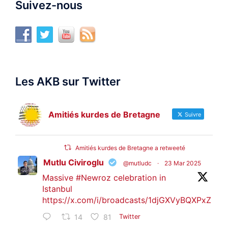
Suivez-nous
Les AKB sur Twitter
Amitiés kurdes de Bretagne
Suivre
Amitiés kurdes de Bretagne a retweeté
Mutlu Civiroglu
@mutludc
·
23 Mar 2025
Massive
#Newroz
celebration in
Istanbul
https://x.com/i/broadcasts/1djGXVyBQXPxZ
14
81
Twitter