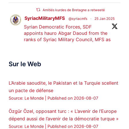
Amitiés kurdes de Bretagne a retweeté
SyriacMilitaryMFS
@syriacmfs
·
25 Jan 2025
Syrian Democratic Forces, SDF
appoints hauro Abgar Daoud from the
ranks of Syriac Military Council, MFS as
official spokesperson. We wish you
success hauro.
Sur le Web
ܟܫܝܪܘܬܐ ܒܘܠܝܬܐ ܚܘܪܐ ܐܒܓܪ
28
249
Twitter
L’Arabie saoudite, le Pakistan et la Turquie scellent
un pacte de défense
Amitiés kurdes de Bretagne a retweeté
Source: Le Monde
Published on 2026-08-07
MedyaNews
@medyanews_
·
24 Jan 2025
🔴DEM Party Imrali delegation made a
Özgür Özel, opposant turc : « L’avenir de l’Europe
statement on Abdullah Öcalan meeting
dépend aussi de l’avenir de la démocratie turque »
#AbdullahÖcalan
#PeaceProcess
Source: Le Monde
Published on 2026-08-07