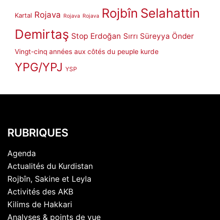
Rojbîn
Selahattin
Rojava
Kartal
Rojava
Rojava
Demirtaş
Stop Erdoğan
Sırrı Süreyya Önder
Vingt-cinq années aux côtés du peuple kurde
YPG/YPJ
YSP
RUBRIQUES
Agenda
Actualités du Kurdistan
Rojbîn, Sakine et Leyla
Activités des AKB
Kilims de Hakkari
Analyses & points de vue