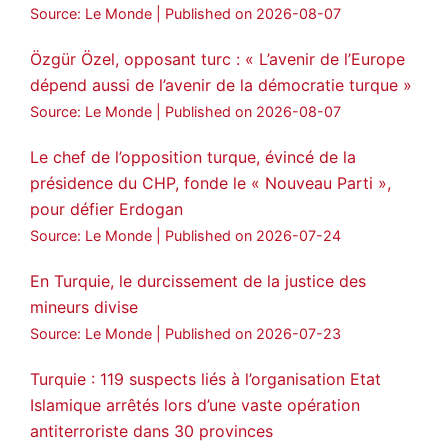
Source: Le Monde
Published on 2026-08-07
MedyaNews
@medyanews_
·
24 Jan 2025
🔴DEM Party Imrali delegation made a
Özgür Özel, opposant turc : « L’avenir de l’Europe
statement on Abdullah Öcalan meeting
dépend aussi de l’avenir de la démocratie turque »
#AbdullahÖcalan
#PeaceProcess
Source: Le Monde
Published on 2026-08-07
#ImralıIsland
Le chef de l’opposition turque, évincé de la
🔗
https://medyanews.rs/h4lwBwQ
présidence du CHP, fonde le « Nouveau Parti »,
pour défier Erdogan
3
2
Twitter
Source: Le Monde
Published on 2026-07-24
Voir plus...
En Turquie, le durcissement de la justice des
mineurs divise
Source: Le Monde
Published on 2026-07-23
Turquie : 119 suspects liés à l’organisation Etat
Islamique arrêtés lors d’une vaste opération
antiterroriste dans 30 provinces