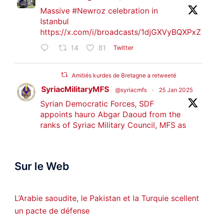
Massive
#Newroz
celebration in
Istanbul
https://x.com/i/broadcasts/1djGXVyBQXPxZ
14
81
Twitter
Amitiés kurdes de Bretagne a retweeté
SyriacMilitaryMFS
@syriacmfs
·
25 Jan 2025
Syrian Democratic Forces, SDF
appoints hauro Abgar Daoud from the
ranks of Syriac Military Council, MFS as
official spokesperson. We wish you
success hauro.
Sur le Web
ܟܫܝܪܘܬܐ ܒܘܠܝܬܐ ܚܘܪܐ ܐܒܓܪ
28
249
Twitter
L’Arabie saoudite, le Pakistan et la Turquie scellent
un pacte de défense
Amitiés kurdes de Bretagne a retweeté