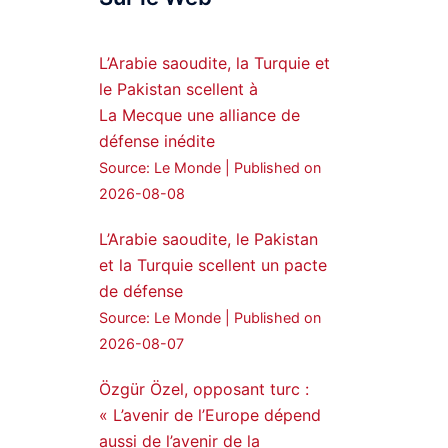
Syrian Democratic
Forces, SDF appoints
L’Arabie saoudite, la Turquie et
hauro Abgar Daoud
le Pakistan scellent à
from the ranks of
La Mecque une alliance de
Syriac Military Council,
défense inédite
MFS as official
Source: Le Monde
Published on
spokesperson. We
wish you success
2026-08-08
hauro.
L’Arabie saoudite, le Pakistan
ܟܫܝܪܘܬܐ ܒܘܠܝܬܐ ܚܘܪܐ
et la Turquie scellent un pacte
ܐܒܓܪ
de défense
28
249
Source: Le Monde
Published on
Twitter
2026-08-07
Özgür Özel, opposant turc :
Amitiés kurdes de Bretagne
a retweeté
« L’avenir de l’Europe dépend
aussi de l’avenir de la
MedyaNews