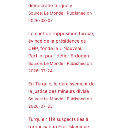
démocratie turque »
24 Jan 2025
Source: Le Monde
Published on
🔴DEM Party Imrali
2026-08-07
delegation made a statement
on Abdullah Öcalan meeting
Le chef de l’opposition turque,
évincé de la présidence du
#AbdullahÖcalan
CHP, fonde le « Nouveau
#PeaceProcess
#ImralıIsland
Parti », pour défier Erdogan
Source: Le Monde
Published on
🔗
https://medyanews.rs/h4lwBwQ
2026-07-24
3
2
Twitter
En Turquie, le durcissement de
la justice des mineurs divise
Voir plus...
Source: Le Monde
Published on
2026-07-23
Turquie : 119 suspects liés à
l’organisation Etat Islamique