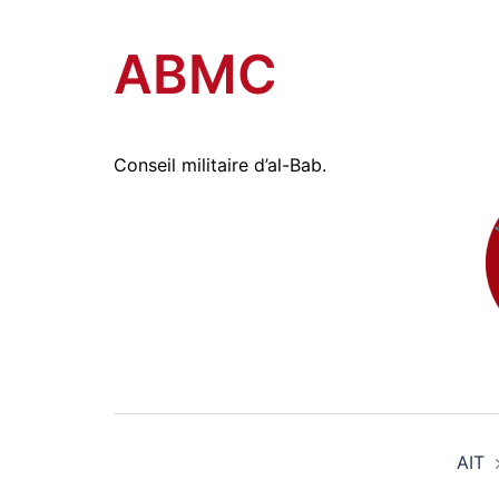
Amitiés kurdes de Bretagne
Aller
au
ABMC
contenu
Conseil militaire d’al-Bab.
Navigation
AIT
d’article