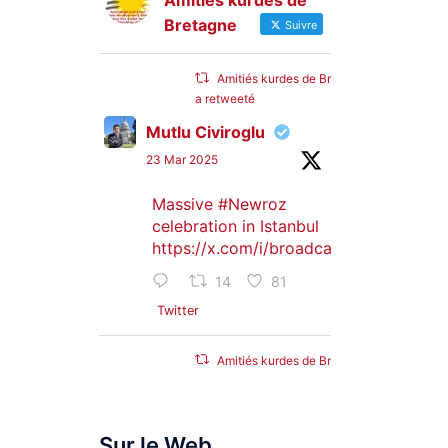
Amitiés kurdes de
Bretagne
Suivre
Amitiés kurdes de Bretagne
a retweeté
Mutlu Civiroglu
23 Mar 2025
Massive
#Newroz
celebration in Istanbul
https://x.com/i/broadcasts/1djGXVyB
14
81
Twitter
Amitiés kurdes de Bretagne
a retweeté
SyriacMilitaryMFS
Sur le Web
25 Jan 2025