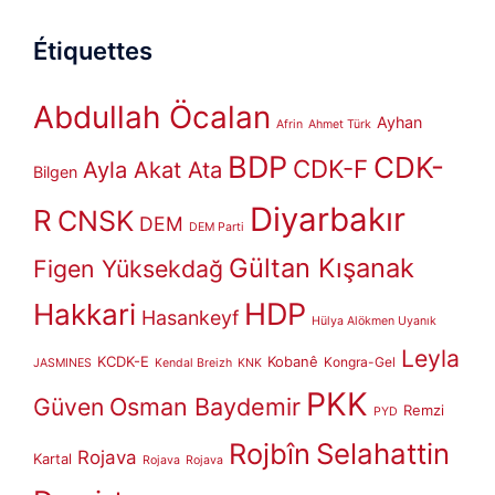
Étiquettes
Abdullah Öcalan
Ayhan
Afrin
Ahmet Türk
BDP
CDK-
CDK-F
Ayla Akat Ata
Bilgen
Diyarbakır
R
CNSK
DEM
DEM Parti
Gültan Kışanak
Figen Yüksekdağ
HDP
Hakkari
Hasankeyf
Hülya Alökmen Uyanık
Leyla
KCDK-E
Kobanê
Kongra-Gel
JASMINES
Kendal Breizh
KNK
PKK
Güven
Osman Baydemir
Remzi
PYD
Rojbîn
Selahattin
Rojava
Kartal
Rojava
Rojava