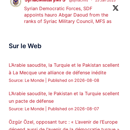
@syriacmfs
·
25 Jan 2025
Syrian Democratic Forces, SDF
appoints hauro Abgar Daoud from the
ranks of Syriac Military Council, MFS as
official spokesperson. We wish you
success hauro.
Sur le Web
ܟܫܝܪܘܬܐ ܒܘܠܝܬܐ ܚܘܪܐ ܐܒܓܪ
28
249
Twitter
L’Arabie saoudite, la Turquie et le Pakistan scellent
à La Mecque une alliance de défense inédite
Amitiés kurdes de Bretagne a retweeté
Source: Le Monde
Published on 2026-08-08
MedyaNews
@medyanews_
·
24 Jan 2025
🔴DEM Party Imrali delegation made a
L’Arabie saoudite, le Pakistan et la Turquie scellent
statement on Abdullah Öcalan meeting
un pacte de défense
#AbdullahÖcalan
#PeaceProcess
Source: Le Monde
Published on 2026-08-07
#ImralıIsland
Özgür Özel, opposant turc : « L’avenir de l’Europe
🔗
https://medyanews.rs/h4lwBwQ
dépend aussi de l’avenir de la démocratie turque »