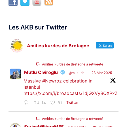
Les AKB sur Twitter
Amitiés kurdes de Bretagne
Suivre
Amitiés kurdes de Bretagne a retweeté
Mutlu Civiroglu
@mutludc
·
23 Mar 2025
Massive
#Newroz
celebration in
Istanbul
https://x.com/i/broadcasts/1djGXVyBQXPxZ
14
81
Twitter
Amitiés kurdes de Bretagne a retweeté
SyriacMilitaryMFS