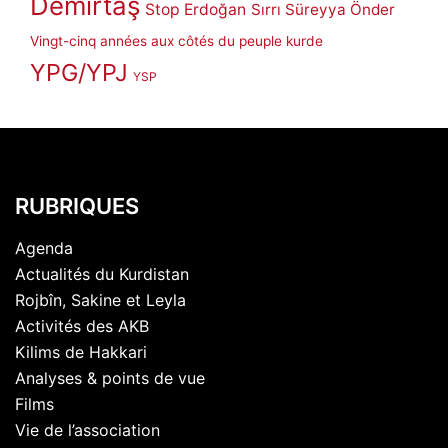
Demirtaş
Stop Erdoğan
Sırrı Süreyya Önder
Vingt-cinq années aux côtés du peuple kurde
YPG/YPJ
YSP
RUBRIQUES
Agenda
Actualités du Kurdistan
Rojbîn, Sakine et Leyla
Activités des AKB
Kilims de Hakkari
Analyses & points de vue
Films
Vie de l’association