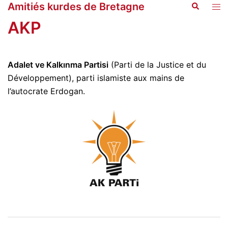
Amitiés kurdes de Bretagne
Recherche
Aller
Ouvr
au
le
AKP
contenu
men
Adalet ve Kalkınma Partisi
(Parti de la Justice et du
Développement), parti islamiste aux mains de
l’autocrate Erdogan.
Navigation