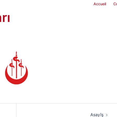
Accueil
C
rı
Asayîş