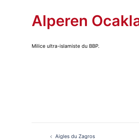
Amitiés kurdes de Bretagne
Aller
au
Alperen Ocakla
contenu
Milice ultra-islamiste du
BBP
.
Navigation
Aigles du Zagros