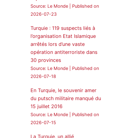
Source: Le Monde
Published on
24 Jan 2025
2026-07-23
🔴DEM Party Imrali
Turquie : 119 suspects liés à
delegation made a statement
on Abdullah Öcalan meeting
l’organisation Etat Islamique
arrêtés lors d’une vaste
#AbdullahÖcalan
opération antiterroriste dans
#PeaceProcess
#ImralıIsland
30 provinces
Source: Le Monde
Published on
🔗
https://medyanews.rs/h4lwBwQ
2026-07-18
3
2
Twitter
En Turquie, le souvenir amer
du putsch militaire manqué du
Voir plus...
15 juillet 2016
Source: Le Monde
Published on
2026-07-15
La Turquie, un allié