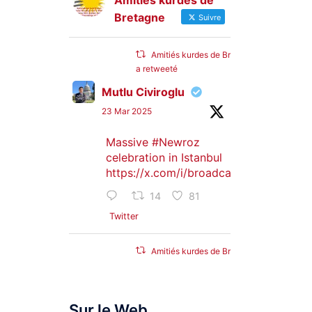
Amitiés kurdes de
Bretagne
Suivre
Amitiés kurdes de Bretagne
a retweeté
Mutlu Civiroglu
23 Mar 2025
Massive
#Newroz
celebration in Istanbul
https://x.com/i/broadcasts/1djGXVyB
14
81
Twitter
Amitiés kurdes de Bretagne
a retweeté
SyriacMilitaryMFS
Sur le Web
25 Jan 2025