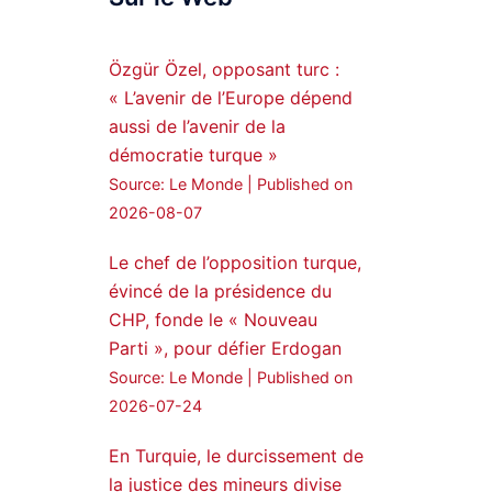
Syrian Democratic
Forces, SDF appoints
Özgür Özel, opposant turc :
hauro Abgar Daoud
« L’avenir de l’Europe dépend
from the ranks of
aussi de l’avenir de la
Syriac Military Council,
démocratie turque »
MFS as official
Source: Le Monde
Published on
spokesperson. We
wish you success
2026-08-07
hauro.
Le chef de l’opposition turque,
ܟܫܝܪܘܬܐ ܒܘܠܝܬܐ ܚܘܪܐ
évincé de la présidence du
ܐܒܓܪ
CHP, fonde le « Nouveau
28
249
Parti », pour défier Erdogan
Twitter
Source: Le Monde
Published on
2026-07-24
Amitiés kurdes de Bretagne
a retweeté
En Turquie, le durcissement de
la justice des mineurs divise
MedyaNews