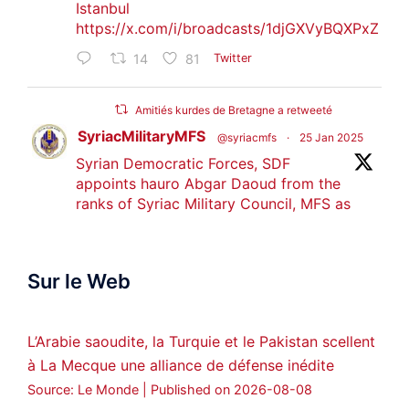
Istanbul
https://x.com/i/broadcasts/1djGXVyBQXPxZ
14
81
Twitter
Amitiés kurdes de Bretagne a retweeté
SyriacMilitaryMFS
@syriacmfs
·
25 Jan 2025
Syrian Democratic Forces, SDF
appoints hauro Abgar Daoud from the
ranks of Syriac Military Council, MFS as
official spokesperson. We wish you
success hauro.
Sur le Web
ܟܫܝܪܘܬܐ ܒܘܠܝܬܐ ܚܘܪܐ ܐܒܓܪ
28
249
Twitter
L’Arabie saoudite, la Turquie et le Pakistan scellent
à La Mecque une alliance de défense inédite
Amitiés kurdes de Bretagne a retweeté
Source: Le Monde
Published on 2026-08-08
MedyaNews
@medyanews_
·
24 Jan 2025