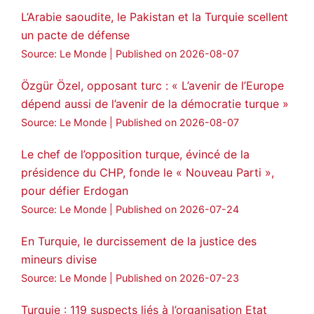
🔴DEM Party Imrali delegation made a
L’Arabie saoudite, le Pakistan et la Turquie scellent
statement on Abdullah Öcalan meeting
un pacte de défense
#AbdullahÖcalan
#PeaceProcess
Source: Le Monde
Published on 2026-08-07
#ImralıIsland
Özgür Özel, opposant turc : « L’avenir de l’Europe
🔗
https://medyanews.rs/h4lwBwQ
dépend aussi de l’avenir de la démocratie turque »
Source: Le Monde
Published on 2026-08-07
3
2
Twitter
Le chef de l’opposition turque, évincé de la
Voir plus...
présidence du CHP, fonde le « Nouveau Parti »,
pour défier Erdogan
Source: Le Monde
Published on 2026-07-24
En Turquie, le durcissement de la justice des
mineurs divise
Source: Le Monde
Published on 2026-07-23
Turquie : 119 suspects liés à l’organisation Etat