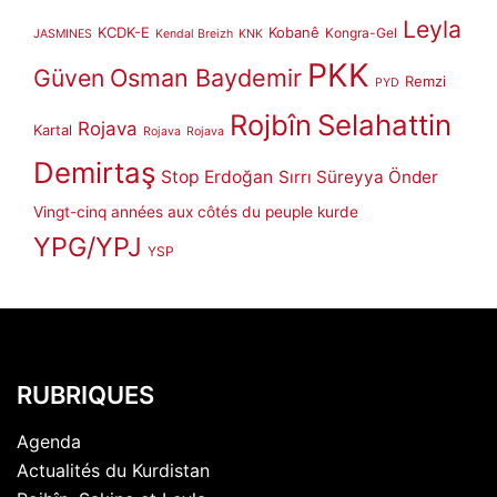
Leyla
KCDK-E
Kobanê
Kongra-Gel
JASMINES
Kendal Breizh
KNK
PKK
Güven
Osman Baydemir
Remzi
PYD
Rojbîn
Selahattin
Rojava
Kartal
Rojava
Rojava
Demirtaş
Stop Erdoğan
Sırrı Süreyya Önder
Vingt-cinq années aux côtés du peuple kurde
YPG/YPJ
YSP
RUBRIQUES
Agenda
Actualités du Kurdistan