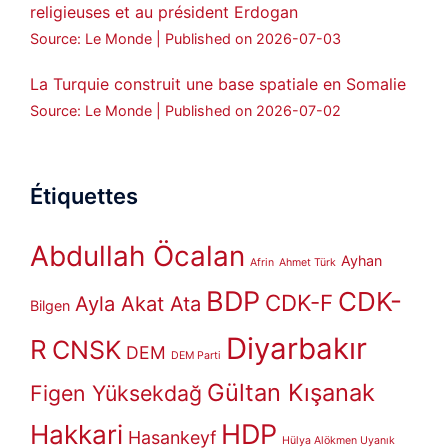
religieuses et au président Erdogan
Source: Le Monde
Published on 2026-07-03
La Turquie construit une base spatiale en Somalie
Source: Le Monde
Published on 2026-07-02
Étiquettes
Abdullah Öcalan
Ayhan
Afrin
Ahmet Türk
BDP
CDK-
CDK-F
Ayla Akat Ata
Bilgen
Diyarbakır
R
CNSK
DEM
DEM Parti
Gültan Kışanak
Figen Yüksekdağ
HDP
Hakkari
Hasankeyf
Hülya Alökmen Uyanık