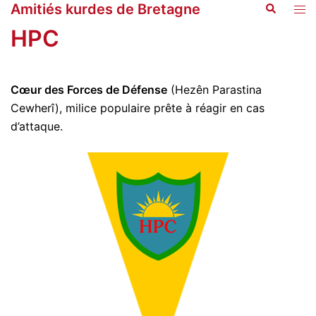
Amitiés kurdes de Bretagne
Recherche
Aller
Ouvr
au
le
HPC
contenu
men
Cœur des Forces de Défense
(Hezên Parastina
Cewherî), milice populaire prête à réagir en cas
d’attaque.