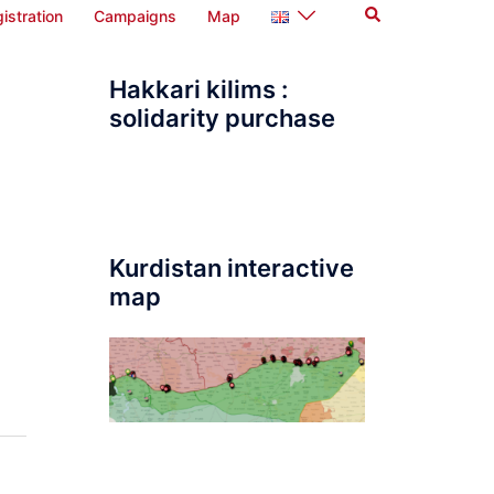
Search
istration
Campaigns
Map
Hakkari kilims :
solidarity purchase
Kurdistan interactive
map