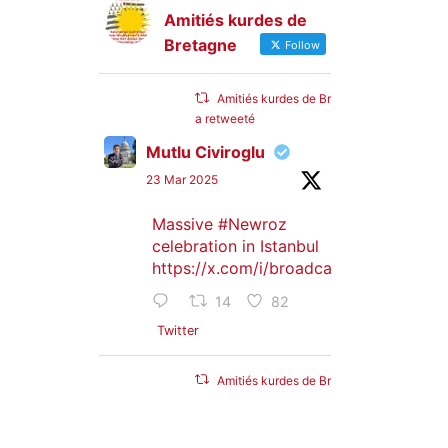
Amitiés kurdes de
Bretagne
Follow
Amitiés kurdes de Bretagne
a retweeté
Mutlu Civiroglu
23 Mar 2025
Massive
#Newroz
celebration in Istanbul
https://x.com/i/broadcasts/1djGXVyB
14
82
Twitter
Amitiés kurdes de Bretagne
a retweeté
SyriacMilitaryMFS