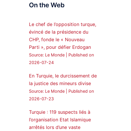
On the Web
25 Jan 2025
Syrian Democratic
Forces, SDF appoints
Le chef de l’opposition turque,
hauro Abgar Daoud
évincé de la présidence du
from the ranks of
CHP, fonde le « Nouveau
Syriac Military Council,
Parti », pour défier Erdogan
MFS as official
Source: Le Monde
Published on
spokesperson. We
wish you success
2026-07-24
hauro.
En Turquie, le durcissement de
ܟܫܝܪܘܬܐ ܒܘܠܝܬܐ ܚܘܪܐ
la justice des mineurs divise
ܐܒܓܪ
Source: Le Monde
Published on
28
249
2026-07-23
Twitter
Turquie : 119 suspects liés à
l’organisation Etat Islamique
Amitiés kurdes de Bretagne
a retweeté
arrêtés lors d’une vaste