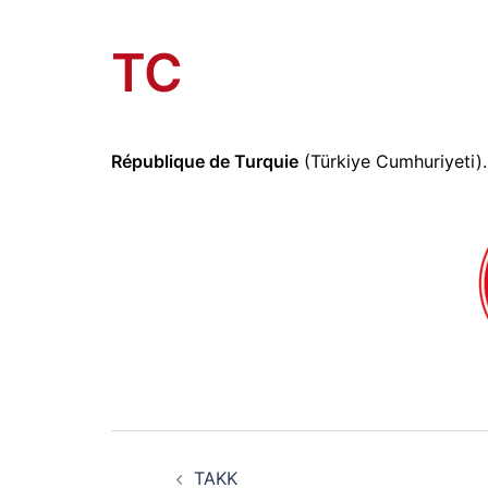
Kurdish friendships of Brittan
Skip
to
TC
content
République de Turquie
(Türkiye Cumhuriyeti).
Post
TAKK