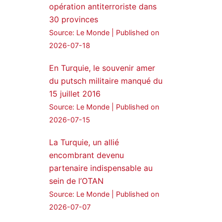
opération antiterroriste dans
MedyaNews
30 provinces
24 Jan 2025
Source: Le Monde
Published on
🔴DEM Party Imrali
2026-07-18
delegation made a statement
on Abdullah Öcalan meeting
En Turquie, le souvenir amer
du putsch militaire manqué du
#AbdullahÖcalan
15 juillet 2016
#PeaceProcess
#ImralıIsland
Source: Le Monde
Published on
2026-07-15
🔗
https://medyanews.rs/h4lwBwQ
3
2
La Turquie, un allié
Twitter
encombrant devenu
partenaire indispensable au
Voir plus...
sein de l’OTAN
Source: Le Monde
Published on
2026-07-07