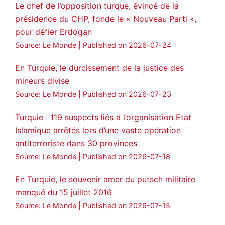
Le chef de l’opposition turque, évincé de la
présidence du CHP, fonde le « Nouveau Parti »,
Amitiés kurdes de Bretagne a retweeté
pour défier Erdogan
MedyaNews
@medyanews_
·
24 Jan 2025
Source: Le Monde
Published on 2026-07-24
🔴DEM Party Imrali delegation made a
statement on Abdullah Öcalan meeting
En Turquie, le durcissement de la justice des
mineurs divise
#AbdullahÖcalan
#PeaceProcess
#ImralıIsland
Source: Le Monde
Published on 2026-07-23
🔗
https://medyanews.rs/h4lwBwQ
Turquie : 119 suspects liés à l’organisation Etat
Islamique arrêtés lors d’une vaste opération
3
2
Twitter
antiterroriste dans 30 provinces
Voir plus...
Source: Le Monde
Published on 2026-07-18
En Turquie, le souvenir amer du putsch militaire
manqué du 15 juillet 2016
Source: Le Monde
Published on 2026-07-15