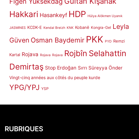
Gültan Kışanak
Figen Yüksekdağ
HDP
Hakkari
Hasankeyf
Hülya Alökmen Uyanık
Leyla
KCDK-E
Kobanê
Kongra-Gel
JASMINES
Kendal Breizh
KNK
PKK
Güven
Osman Baydemir
Remzi
PYD
Rojbîn
Selahattin
Rojava
Kartal
Rojava
Rojava
Demirtaş
Stop Erdoğan
Sırrı Süreyya Önder
Vingt-cinq années aux côtés du peuple kurde
YPG/YPJ
YSP
RUBRIQUES