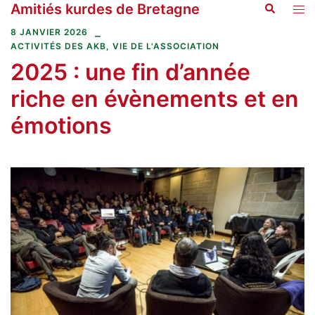
Amitiés kurdes de Bretagne
Recherche
Aller
Ouvr
au
le
8 JANVIER 2026
contenu
men
ACTIVITÉS DES AKB
,
VIE DE L'ASSOCIATION
2025 : une fin d’année
riche en évènements et en
émotions