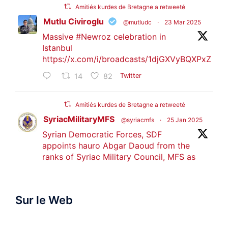
Amitiés kurdes de Bretagne a retweeté
Mutlu Civiroglu
@mutludc
·
23 Mar 2025
Massive
#Newroz
celebration in
Istanbul
https://x.com/i/broadcasts/1djGXVyBQXPxZ
14
82
Twitter
Amitiés kurdes de Bretagne a retweeté
SyriacMilitaryMFS
@syriacmfs
·
25 Jan 2025
Syrian Democratic Forces, SDF
appoints hauro Abgar Daoud from the
ranks of Syriac Military Council, MFS as
official spokesperson. We wish you
success hauro.
Sur le Web
ܟܫܝܪܘܬܐ ܒܘܠܝܬܐ ܚܘܪܐ ܐܒܓܪ
28
249
Twitter