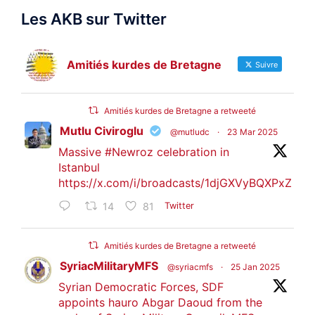
Les AKB sur Twitter
Amitiés kurdes de Bretagne
Suivre
Amitiés kurdes de Bretagne a retweeté
Mutlu Civiroglu
@mutludc
·
23 Mar 2025
Massive
#Newroz
celebration in
Istanbul
https://x.com/i/broadcasts/1djGXVyBQXPxZ
14
81
Twitter
Amitiés kurdes de Bretagne a retweeté
SyriacMilitaryMFS
@syriacmfs
·
25 Jan 2025
Syrian Democratic Forces, SDF
appoints hauro Abgar Daoud from the