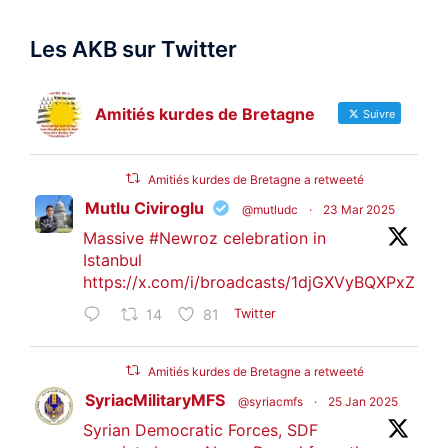
Les AKB sur Twitter
Amitiés kurdes de Bretagne
Suivre
Amitiés kurdes de Bretagne a retweeté
Mutlu Civiroglu
@mutludc
·
23 Mar 2025
Massive
#Newroz
celebration in
Istanbul
https://x.com/i/broadcasts/1djGXVyBQXPxZ
14
81
Twitter
Amitiés kurdes de Bretagne a retweeté
SyriacMilitaryMFS
@syriacmfs
·
25 Jan 2025
Syrian Democratic Forces, SDF