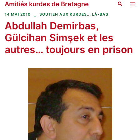
Amitiés kurdes de Bretagne
Recherche
Aller
Ouvr
au
le
14 MAI 2010
SOUTIEN AUX KURDES... LÀ-BAS
contenu
men
Abdullah Demirbas,
Gülcihan Simşek et les
autres… toujours en prison