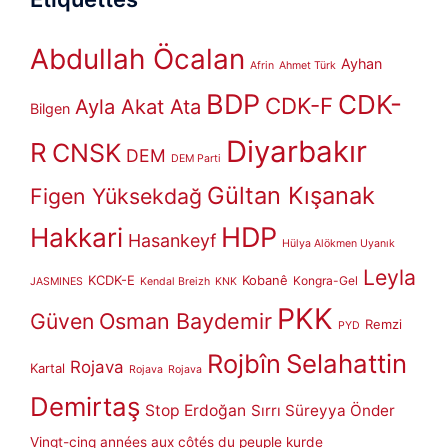
Abdullah Öcalan
Ayhan
Afrin
Ahmet Türk
BDP
CDK-
CDK-F
Ayla Akat Ata
Bilgen
Diyarbakır
R
CNSK
DEM
DEM Parti
Gültan Kışanak
Figen Yüksekdağ
HDP
Hakkari
Hasankeyf
Hülya Alökmen Uyanık
Leyla
KCDK-E
Kobanê
Kongra-Gel
JASMINES
Kendal Breizh
KNK
PKK
Güven
Osman Baydemir
Remzi
PYD
Rojbîn
Selahattin
Rojava
Kartal
Rojava
Rojava
Demirtaş
Stop Erdoğan
Sırrı Süreyya Önder
Vingt-cinq années aux côtés du peuple kurde