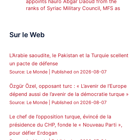
appoints hauro Abgar Daoud from the
ranks of Syriac Military Council, MFS as
official spokesperson. We wish you
success hauro.
Sur le Web
ܟܫܝܪܘܬܐ ܒܘܠܝܬܐ ܚܘܪܐ ܐܒܓܪ
28
249
Twitter
L’Arabie saoudite, le Pakistan et la Turquie scellent
un pacte de défense
Amitiés kurdes de Bretagne a retweeté
Source: Le Monde
Published on 2026-08-07
MedyaNews
@medyanews_
·
24 Jan 2025
🔴DEM Party Imrali delegation made a
Özgür Özel, opposant turc : « L’avenir de l’Europe
statement on Abdullah Öcalan meeting
dépend aussi de l’avenir de la démocratie turque »
#AbdullahÖcalan
#PeaceProcess
Source: Le Monde
Published on 2026-08-07
#ImralıIsland
Le chef de l’opposition turque, évincé de la
🔗
https://medyanews.rs/h4lwBwQ
présidence du CHP, fonde le « Nouveau Parti »,
pour défier Erdogan
3
2
Twitter