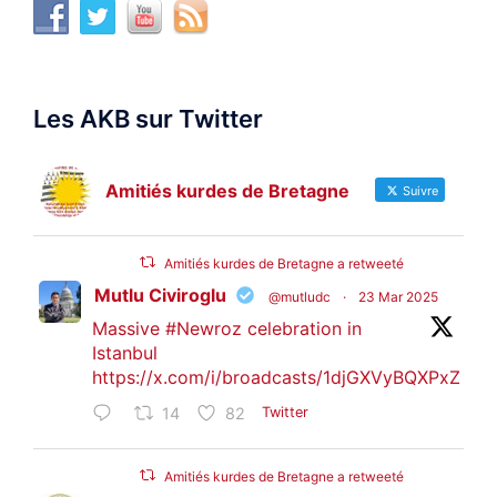
Les AKB sur Twitter
Amitiés kurdes de Bretagne
Suivre
Amitiés kurdes de Bretagne a retweeté
Mutlu Civiroglu
@mutludc
·
23 Mar 2025
Massive
#Newroz
celebration in
Istanbul
https://x.com/i/broadcasts/1djGXVyBQXPxZ
14
82
Twitter
Amitiés kurdes de Bretagne a retweeté