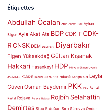
Étiquettes
Abdullah Öcalan
Ayhan
Afrin
Ahmet Türk
BDP
CDK-
CDK-F
Ayla Akat Ata
Bilgen
Diyarbakır
R
CNSK
DEM
DEM Parti
Gültan Kışanak
Figen Yüksekdağ
HDP
Hakkari
Hasankeyf
Hülya Alökmen Uyanık
Leyla
KCDK-E
Kobanê
Kongra-Gel
JASMINES
Kendal Breizh
KNK
PKK
Güven
Osman Baydemir
Remzi
PYD
Rojbîn
Selahattin
Rojava
Kartal
Rojava
Rojava
Demirtaş
Stop Erdoğan
Sırrı Süreyya Önder