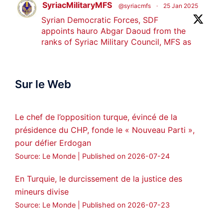
SyriacMilitaryMFS
@syriacmfs
·
25 Jan 2025
Syrian Democratic Forces, SDF
appoints hauro Abgar Daoud from the
ranks of Syriac Military Council, MFS as
official spokesperson. We wish you
success hauro.
Sur le Web
ܟܫܝܪܘܬܐ ܒܘܠܝܬܐ ܚܘܪܐ ܐܒܓܪ
28
249
Twitter
Le chef de l’opposition turque, évincé de la
présidence du CHP, fonde le « Nouveau Parti »,
Amitiés kurdes de Bretagne a retweeté
pour défier Erdogan
MedyaNews
@medyanews_
·
24 Jan 2025
Source: Le Monde
Published on 2026-07-24
🔴DEM Party Imrali delegation made a
statement on Abdullah Öcalan meeting
En Turquie, le durcissement de la justice des
mineurs divise
#AbdullahÖcalan
#PeaceProcess
#ImralıIsland
Source: Le Monde
Published on 2026-07-23