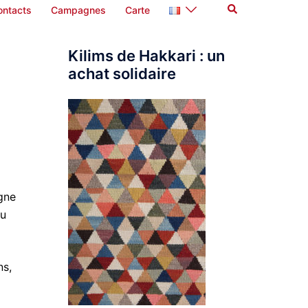
Rechercher
ontacts
Campagnes
Carte
Kilims de Hakkari : un
achat solidaire
agne
du
ns,