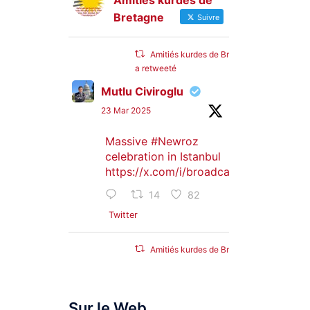
Amitiés kurdes de
Bretagne
Suivre
Amitiés kurdes de Bretagne
a retweeté
Mutlu Civiroglu
23 Mar 2025
Massive
#Newroz
celebration in Istanbul
https://x.com/i/broadcasts/1djGXVyB
14
82
Twitter
Amitiés kurdes de Bretagne
a retweeté
SyriacMilitaryMFS
Sur le Web
25 Jan 2025