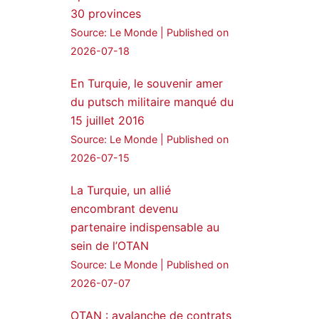
30 provinces
24 Jan 2025
Source: Le Monde
Published on
🔴DEM Party Imrali
2026-07-18
delegation made a statement
on Abdullah Öcalan meeting
En Turquie, le souvenir amer
du putsch militaire manqué du
#AbdullahÖcalan
15 juillet 2016
#PeaceProcess
#ImralıIsland
Source: Le Monde
Published on
2026-07-15
🔗
https://medyanews.rs/h4lwBwQ
3
2
La Turquie, un allié
Twitter
encombrant devenu
partenaire indispensable au
Voir plus...
sein de l’OTAN
Source: Le Monde
Published on
2026-07-07
OTAN : avalanche de contrats