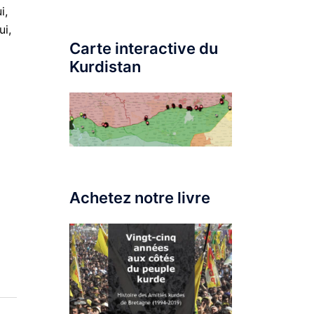
i,
ui,
Carte interactive du
Kurdistan
Achetez notre livre