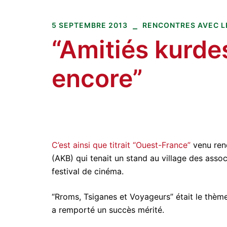
Amitiés kurdes de Bretagne
Aller
au
5 SEPTEMBRE 2013
RENCONTRES AVEC L
contenu
“Amitiés kurde
encore”
C’est ainsi que titrait “Ouest-France”
venu rend
(AKB) qui tenait un stand au village des ass
festival de cinéma.
“Rroms, Tsiganes et Voyageurs” était le thème
a remporté un succès mérité.