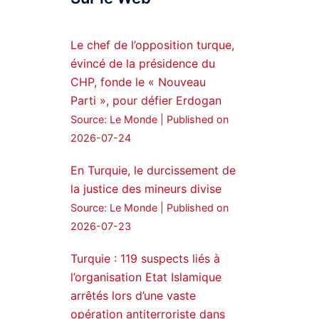
Syrian Democratic
Forces, SDF appoints
Le chef de l’opposition turque,
hauro Abgar Daoud
évincé de la présidence du
from the ranks of
CHP, fonde le « Nouveau
Syriac Military Council,
Parti », pour défier Erdogan
MFS as official
Source: Le Monde
Published on
spokesperson. We
wish you success
2026-07-24
hauro.
En Turquie, le durcissement de
ܟܫܝܪܘܬܐ ܒܘܠܝܬܐ ܚܘܪܐ
la justice des mineurs divise
ܐܒܓܪ
Source: Le Monde
Published on
28
249
2026-07-23
Twitter
Turquie : 119 suspects liés à
l’organisation Etat Islamique
Amitiés kurdes de Bretagne
a retweeté
arrêtés lors d’une vaste
opération antiterroriste dans
MedyaNews