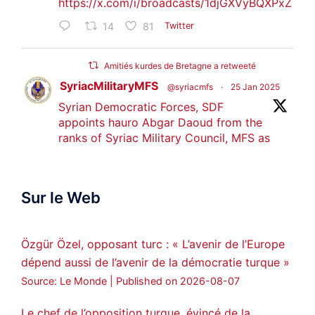
https://x.com/i/broadcasts/1djGXVyBQXPxZ
14
81
Twitter
Amitiés kurdes de Bretagne a retweeté
SyriacMilitaryMFS
@syriacmfs
·
25 Jan 2025
Syrian Democratic Forces, SDF
appoints hauro Abgar Daoud from the
ranks of Syriac Military Council, MFS as
official spokesperson. We wish you
success hauro.
Sur le Web
ܟܫܝܪܘܬܐ ܒܘܠܝܬܐ ܚܘܪܐ ܐܒܓܪ
28
249
Twitter
Özgür Özel, opposant turc : « L’avenir de l’Europe
dépend aussi de l’avenir de la démocratie turque »
Amitiés kurdes de Bretagne a retweeté
Source: Le Monde
Published on 2026-08-07
MedyaNews
@medyanews_
·
24 Jan 2025
🔴DEM Party Imrali delegation made a
Le chef de l’opposition turque, évincé de la