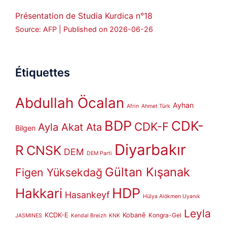
Présentation de Studia Kurdica n°18
Source: AFP
Published on 2026-06-26
Étiquettes
Abdullah Öcalan
Ayhan
Afrin
Ahmet Türk
BDP
CDK-
CDK-F
Ayla Akat Ata
Bilgen
Diyarbakır
R
CNSK
DEM
DEM Parti
Gültan Kışanak
Figen Yüksekdağ
HDP
Hakkari
Hasankeyf
Hülya Alökmen Uyanık
Leyla
KCDK-E
Kobanê
Kongra-Gel
JASMINES
Kendal Breizh
KNK