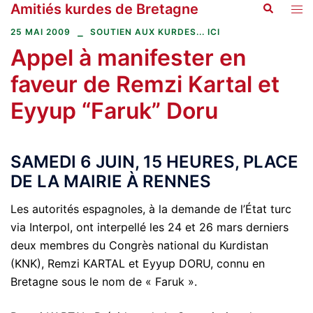
Amitiés kurdes de Bretagne
Recherche
Aller
Ouvr
au
le
25 MAI 2009
SOUTIEN AUX KURDES... ICI
contenu
men
Appel à manifester en
faveur de Remzi Kartal et
Eyyup “Faruk” Doru
SAMEDI 6 JUIN, 15 HEURES, PLACE
DE LA MAIRIE À RENNES
Les autorités espagnoles, à la demande de l’État turc
via Interpol, ont interpellé les 24 et 26 mars derniers
deux membres du Congrès national du Kurdistan
(KNK), Remzi KARTAL et Eyyup DORU, connu en
Bretagne sous le nom de « Faruk ».