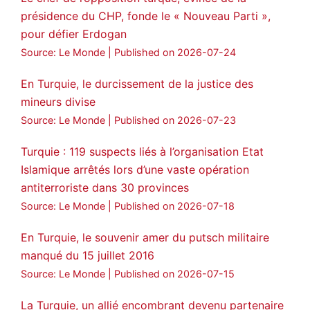
statement on Abdullah Öcalan meeting
présidence du CHP, fonde le « Nouveau Parti »,
pour défier Erdogan
#AbdullahÖcalan
#PeaceProcess
#ImralıIsland
Source: Le Monde
Published on 2026-07-24
🔗
https://medyanews.rs/h4lwBwQ
En Turquie, le durcissement de la justice des
mineurs divise
3
2
Twitter
Source: Le Monde
Published on 2026-07-23
Voir plus...
Turquie : 119 suspects liés à l’organisation Etat
Islamique arrêtés lors d’une vaste opération
antiterroriste dans 30 provinces
Source: Le Monde
Published on 2026-07-18
En Turquie, le souvenir amer du putsch militaire
manqué du 15 juillet 2016
Source: Le Monde
Published on 2026-07-15
La Turquie, un allié encombrant devenu partenaire