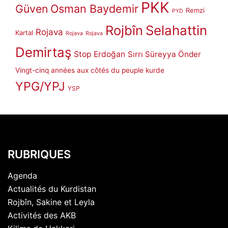
PKK
Güven
Osman Baydemir
Remzi
PYD
Rojbîn
Selahattin
Rojava
Kartal
Rojava
Rojava
Demirtaş
Stop Erdoğan
Sırrı Süreyya Önder
Vingt-cinq années aux côtés du peuple kurde
YPG/YPJ
YSP
RUBRIQUES
Agenda
Actualités du Kurdistan
Rojbîn, Sakine et Leyla
Activités des AKB