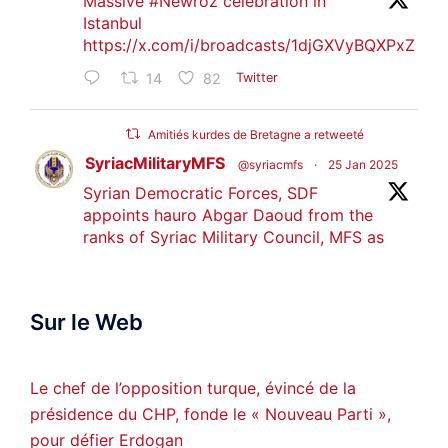
Massive
#Newroz
celebration in
Istanbul
https://x.com/i/broadcasts/1djGXVyBQXPxZ
14
82
Twitter
Amitiés kurdes de Bretagne a retweeté
SyriacMilitaryMFS
@syriacmfs
·
25 Jan 2025
Syrian Democratic Forces, SDF
appoints hauro Abgar Daoud from the
ranks of Syriac Military Council, MFS as
official spokesperson. We wish you
success hauro.
Sur le Web
ܟܫܝܪܘܬܐ ܒܘܠܝܬܐ ܚܘܪܐ ܐܒܓܪ
28
249
Twitter
Le chef de l’opposition turque, évincé de la
présidence du CHP, fonde le « Nouveau Parti »,
Amitiés kurdes de Bretagne a retweeté
pour défier Erdogan
MedyaNews
@medyanews_
·
24 Jan 2025