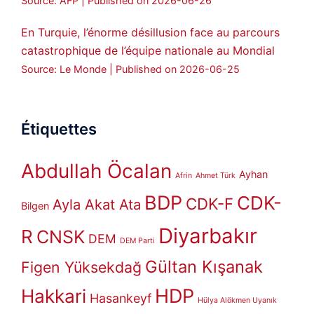
Source: AFP
Published on 2026-06-26
En Turquie, l’énorme désillusion face au parcours
catastrophique de l’équipe nationale au Mondial
Source: Le Monde
Published on 2026-06-25
Étiquettes
Abdullah Öcalan
Ayhan
Afrin
Ahmet Türk
BDP
CDK-
CDK-F
Ayla Akat Ata
Bilgen
Diyarbakır
R
CNSK
DEM
DEM Parti
Gültan Kışanak
Figen Yüksekdağ
HDP
Hakkari
Hasankeyf
Hülya Alökmen Uyanık