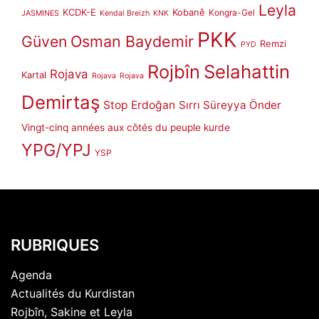
Leyla
KCDK-E
Kobanê
Kongra-Gel
JASMINES
Kendal Breizh
KNK
PKK
Güven
Osman Baydemir
Remzi
PYD
Rojbîn
Selahattin
Rojava
Kartal
Rojava
Rojava
Demirtaş
Stop Erdoğan
Sırrı Süreyya Önder
Vingt-cinq années aux côtés du peuple kurde
YPG/YPJ
YSP
RUBRIQUES
Agenda
Actualités du Kurdistan
Rojbîn, Sakine et Leyla