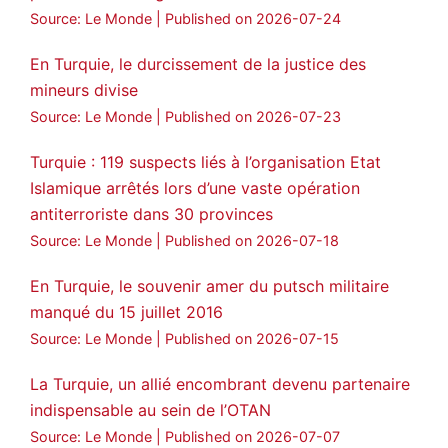
Source: Le Monde
Published on 2026-07-24
🔴DEM Party Imrali delegation made a
statement on Abdullah Öcalan meeting
En Turquie, le durcissement de la justice des
mineurs divise
#AbdullahÖcalan
#PeaceProcess
#ImralıIsland
Source: Le Monde
Published on 2026-07-23
🔗
https://medyanews.rs/h4lwBwQ
Turquie : 119 suspects liés à l’organisation Etat
Islamique arrêtés lors d’une vaste opération
3
2
Twitter
antiterroriste dans 30 provinces
Voir plus...
Source: Le Monde
Published on 2026-07-18
En Turquie, le souvenir amer du putsch militaire
manqué du 15 juillet 2016
Source: Le Monde
Published on 2026-07-15
La Turquie, un allié encombrant devenu partenaire
indispensable au sein de l’OTAN
Source: Le Monde
Published on 2026-07-07