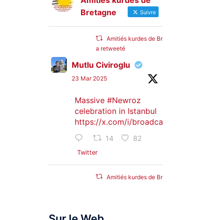
Amitiés kurdes de
Bretagne
Suivre
Amitiés kurdes de Bretagne
a retweeté
Mutlu Civiroglu
23 Mar 2025
Massive
#Newroz
celebration in Istanbul
https://x.com/i/broadcasts/1djGXVyB
14
82
Twitter
Amitiés kurdes de Bretagne
a retweeté
SyriacMilitaryMFS
Sur le Web
25 Jan 2025