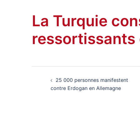
Amitiés kurdes de Bretagne
Aller
au
La Turquie cons
contenu
ressortissants 
Navigation
25 000 personnes manifestent
d’article
contre Erdogan en Allemagne