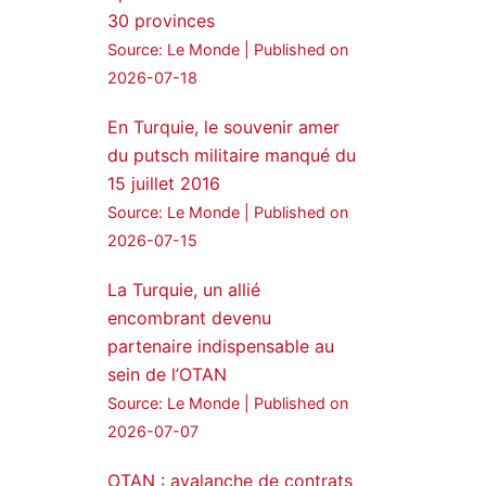
30 provinces
24 Jan 2025
Source: Le Monde
Published on
🔴DEM Party Imrali
2026-07-18
delegation made a statement
on Abdullah Öcalan meeting
En Turquie, le souvenir amer
du putsch militaire manqué du
#AbdullahÖcalan
15 juillet 2016
#PeaceProcess
#ImralıIsland
Source: Le Monde
Published on
2026-07-15
🔗
https://medyanews.rs/h4lwBwQ
3
2
La Turquie, un allié
Twitter
encombrant devenu
partenaire indispensable au
Voir plus...
sein de l’OTAN
Source: Le Monde
Published on
2026-07-07
OTAN : avalanche de contrats