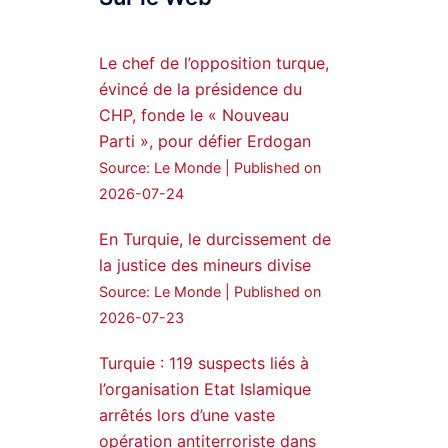
Syrian Democratic
Forces, SDF appoints
Le chef de l’opposition turque,
hauro Abgar Daoud
évincé de la présidence du
from the ranks of
CHP, fonde le « Nouveau
Syriac Military Council,
Parti », pour défier Erdogan
MFS as official
Source: Le Monde
Published on
spokesperson. We
wish you success
2026-07-24
hauro.
En Turquie, le durcissement de
ܟܫܝܪܘܬܐ ܒܘܠܝܬܐ ܚܘܪܐ
la justice des mineurs divise
ܐܒܓܪ
Source: Le Monde
Published on
28
249
2026-07-23
Twitter
Turquie : 119 suspects liés à
l’organisation Etat Islamique
Amitiés kurdes de Bretagne
a retweeté
arrêtés lors d’une vaste
opération antiterroriste dans
MedyaNews