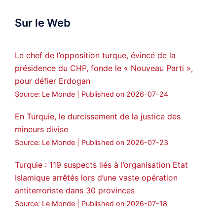
success hauro.
Sur le Web
ܟܫܝܪܘܬܐ ܒܘܠܝܬܐ ܚܘܪܐ ܐܒܓܪ
28
249
Twitter
Le chef de l’opposition turque, évincé de la
présidence du CHP, fonde le « Nouveau Parti »,
Amitiés kurdes de Bretagne a retweeté
pour défier Erdogan
MedyaNews
@medyanews_
·
24 Jan 2025
Source: Le Monde
Published on 2026-07-24
🔴DEM Party Imrali delegation made a
statement on Abdullah Öcalan meeting
En Turquie, le durcissement de la justice des
mineurs divise
#AbdullahÖcalan
#PeaceProcess
#ImralıIsland
Source: Le Monde
Published on 2026-07-23
🔗
https://medyanews.rs/h4lwBwQ
Turquie : 119 suspects liés à l’organisation Etat
Islamique arrêtés lors d’une vaste opération
3
2
Twitter
antiterroriste dans 30 provinces
Voir plus...
Source: Le Monde
Published on 2026-07-18