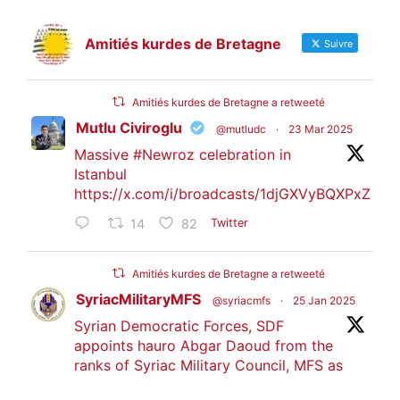
Amitiés kurdes de Bretagne
Suivre
Amitiés kurdes de Bretagne a retweeté
Mutlu Civiroglu
@mutludc
·
23 Mar 2025
Massive
#Newroz
celebration in
Istanbul
https://x.com/i/broadcasts/1djGXVyBQXPxZ
14
82
Twitter
Amitiés kurdes de Bretagne a retweeté
SyriacMilitaryMFS
@syriacmfs
·
25 Jan 2025
Syrian Democratic Forces, SDF
appoints hauro Abgar Daoud from the
ranks of Syriac Military Council, MFS as
official spokesperson. We wish you