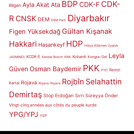
BDP
CDK-
CDK-F
Ayla Akat Ata
Bilgen
Diyarbakır
R
CNSK
DEM
DEM Parti
Gültan Kışanak
Figen Yüksekdağ
HDP
Hakkari
Hasankeyf
Hülya Alökmen Uyanık
Leyla
KCDK-E
Kobanê
Kongra-Gel
JASMINES
Kendal Breizh
KNK
PKK
Güven
Osman Baydemir
Remzi
PYD
Rojbîn
Selahattin
Rojava
Kartal
Rojava
Rojava
Demirtaş
Stop Erdoğan
Sırrı Süreyya Önder
Vingt-cinq années aux côtés du peuple kurde
YPG/YPJ
YSP