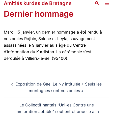
Amitiés kurdes de Bretagne
Recherche
Aller
Ouvr
au
le
Dernier hommage
contenu
men
Mardi 15 janvier, un dernier hommage a été rendu à
nos amies Rojbin, Sakine et Leyla, sauvagement
assassinées le 9 janvier au siège du Centre
d’Information du Kurdistan. La cérémonie s’est
déroulée à Villiers-le-Bel (95400).
Navigation
Exposition de Gael Le Ny intitulée « Seuls les
d’article
montagnes sont nos amies ».
Le Collectif nantais “Uni-es Contre une
Immigration Jetable” soutient et appelle à la