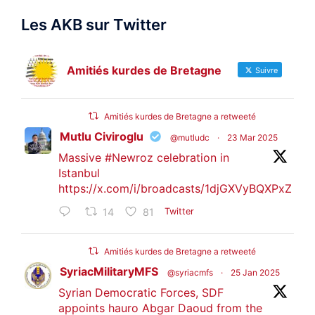
Les AKB sur Twitter
Amitiés kurdes de Bretagne
Suivre
Amitiés kurdes de Bretagne a retweeté
Mutlu Civiroglu
@mutludc
·
23 Mar 2025
Massive
#Newroz
celebration in
Istanbul
https://x.com/i/broadcasts/1djGXVyBQXPxZ
14
81
Twitter
Amitiés kurdes de Bretagne a retweeté
SyriacMilitaryMFS
@syriacmfs
·
25 Jan 2025
Syrian Democratic Forces, SDF
appoints hauro Abgar Daoud from the