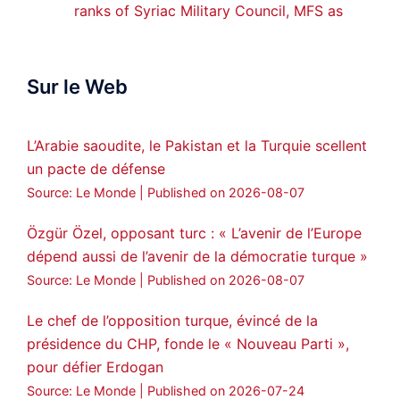
ranks of Syriac Military Council, MFS as
official spokesperson. We wish you
success hauro.
Sur le Web
ܟܫܝܪܘܬܐ ܒܘܠܝܬܐ ܚܘܪܐ ܐܒܓܪ
28
249
Twitter
L’Arabie saoudite, le Pakistan et la Turquie scellent
un pacte de défense
Amitiés kurdes de Bretagne a retweeté
Source: Le Monde
Published on 2026-08-07
MedyaNews
@medyanews_
·
24 Jan 2025
🔴DEM Party Imrali delegation made a
Özgür Özel, opposant turc : « L’avenir de l’Europe
statement on Abdullah Öcalan meeting
dépend aussi de l’avenir de la démocratie turque »
#AbdullahÖcalan
#PeaceProcess
Source: Le Monde
Published on 2026-08-07
#ImralıIsland
Le chef de l’opposition turque, évincé de la
🔗
https://medyanews.rs/h4lwBwQ
présidence du CHP, fonde le « Nouveau Parti »,
pour défier Erdogan
3
2
Twitter
Source: Le Monde
Published on 2026-07-24