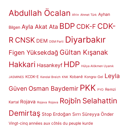
Abdullah Öcalan
Ayhan
Afrin
Ahmet Türk
BDP
CDK-
CDK-F
Ayla Akat Ata
Bilgen
Diyarbakır
R
CNSK
DEM
DEM Parti
Gültan Kışanak
Figen Yüksekdağ
HDP
Hakkari
Hasankeyf
Hülya Alökmen Uyanık
Leyla
KCDK-E
Kobanê
Kongra-Gel
JASMINES
Kendal Breizh
KNK
PKK
Güven
Osman Baydemir
Remzi
PYD
Rojbîn
Selahattin
Rojava
Kartal
Rojava
Rojava
Demirtaş
Stop Erdoğan
Sırrı Süreyya Önder
Vingt-cinq années aux côtés du peuple kurde