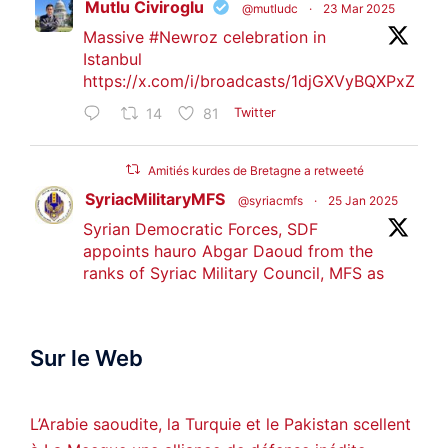
Mutlu Civiroglu
@mutludc
·
23 Mar 2025
Massive
#Newroz
celebration in
Istanbul
https://x.com/i/broadcasts/1djGXVyBQXPxZ
14
81
Twitter
Amitiés kurdes de Bretagne a retweeté
SyriacMilitaryMFS
@syriacmfs
·
25 Jan 2025
Syrian Democratic Forces, SDF
appoints hauro Abgar Daoud from the
ranks of Syriac Military Council, MFS as
official spokesperson. We wish you
success hauro.
Sur le Web
ܟܫܝܪܘܬܐ ܒܘܠܝܬܐ ܚܘܪܐ ܐܒܓܪ
28
249
Twitter
L’Arabie saoudite, la Turquie et le Pakistan scellent