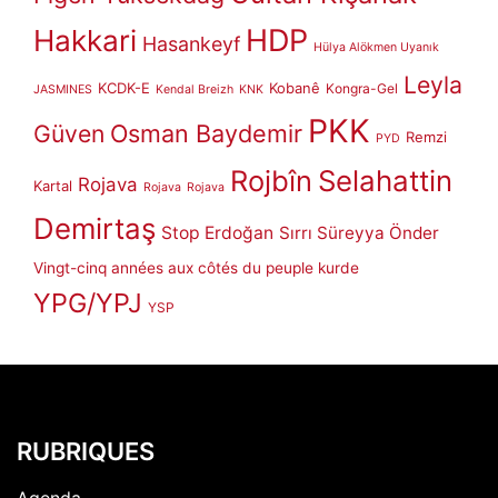
HDP
Hakkari
Hasankeyf
Hülya Alökmen Uyanık
Leyla
KCDK-E
Kobanê
Kongra-Gel
JASMINES
Kendal Breizh
KNK
PKK
Güven
Osman Baydemir
Remzi
PYD
Rojbîn
Selahattin
Rojava
Kartal
Rojava
Rojava
Demirtaş
Stop Erdoğan
Sırrı Süreyya Önder
Vingt-cinq années aux côtés du peuple kurde
YPG/YPJ
YSP
RUBRIQUES
Agenda