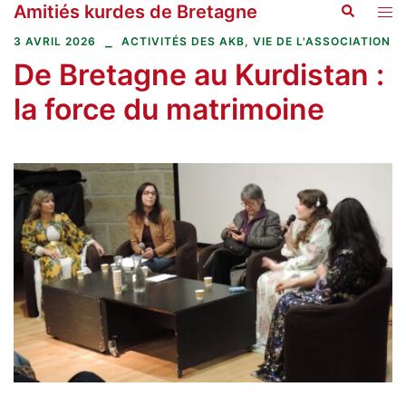
Amitiés kurdes de Bretagne
Recherche
Aller
Ouvr
au
le
3 AVRIL 2026
ACTIVITÉS DES AKB
,
VIE DE L'ASSOCIATION
contenu
men
De Bretagne au Kurdistan :
la force du matrimoine