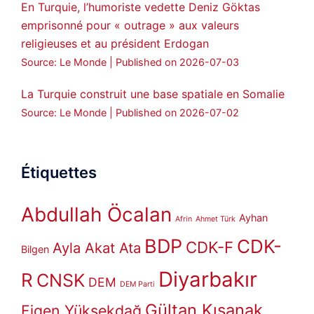
En Turquie, l’humoriste vedette Deniz Göktas
emprisonné pour « outrage » aux valeurs
religieuses et au président Erdogan
Source: Le Monde
Published on 2026-07-03
La Turquie construit une base spatiale en Somalie
Source: Le Monde
Published on 2026-07-02
Étiquettes
Abdullah Öcalan
Ayhan
Afrin
Ahmet Türk
BDP
CDK-
CDK-F
Ayla Akat Ata
Bilgen
Diyarbakır
R
CNSK
DEM
DEM Parti
Gültan Kışanak
Figen Yüksekdağ