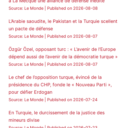
à La Mecque une alliance de défense inédite
Amitiés kurdes de Bretagne a retweeté
Source: Le Monde
Published on 2026-08-08
MedyaNews
@medyanews_
·
24 Jan 2025
🔴DEM Party Imrali delegation made a
L’Arabie saoudite, le Pakistan et la Turquie scellent
statement on Abdullah Öcalan meeting
un pacte de défense
#AbdullahÖcalan
#PeaceProcess
Source: Le Monde
Published on 2026-08-07
#ImralıIsland
Özgür Özel, opposant turc : « L’avenir de l’Europe
🔗
https://medyanews.rs/h4lwBwQ
dépend aussi de l’avenir de la démocratie turque »
Source: Le Monde
Published on 2026-08-07
3
2
Twitter
Le chef de l’opposition turque, évincé de la
Voir plus...
présidence du CHP, fonde le « Nouveau Parti »,
pour défier Erdogan
Source: Le Monde
Published on 2026-07-24
En Turquie, le durcissement de la justice des
mineurs divise
Source: Le Monde
Published on 2026-07-23