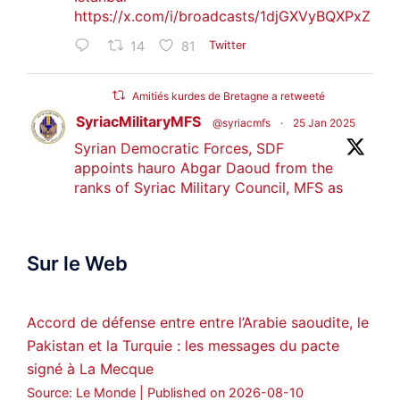
https://x.com/i/broadcasts/1djGXVyBQXPxZ
14
81
Twitter
Amitiés kurdes de Bretagne a retweeté
SyriacMilitaryMFS
@syriacmfs
·
25 Jan 2025
Syrian Democratic Forces, SDF
appoints hauro Abgar Daoud from the
ranks of Syriac Military Council, MFS as
official spokesperson. We wish you
success hauro.
Sur le Web
ܟܫܝܪܘܬܐ ܒܘܠܝܬܐ ܚܘܪܐ ܐܒܓܪ
28
249
Twitter
Accord de défense entre entre l’Arabie saoudite, le
Pakistan et la Turquie : les messages du pacte
Amitiés kurdes de Bretagne a retweeté
signé à La Mecque
MedyaNews
@medyanews_
·
24 Jan 2025
Source: Le Monde
Published on 2026-08-10
🔴DEM Party Imrali delegation made a