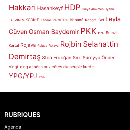
HDP
Hakkari
Hasankeyf
Hülya Alökmen Uyanık
Leyla
KCDK-E
Kobanê
Kongra-Gel
JASMINES
Kendal Breizh
KNK
PKK
Güven
Osman Baydemir
Remzi
PYD
Rojbîn
Selahattin
Rojava
Kartal
Rojava
Rojava
Demirtaş
Stop Erdoğan
Sırrı Süreyya Önder
Vingt-cinq années aux côtés du peuple kurde
YPG/YPJ
YSP
RUBRIQUES
Agenda