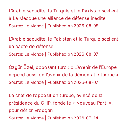
statement on Abdullah Öcalan meeting
L’Arabie saoudite, la Turquie et le Pakistan scellent
à La Mecque une alliance de défense inédite
#AbdullahÖcalan
#PeaceProcess
#ImralıIsland
Source: Le Monde
Published on 2026-08-08
🔗
https://medyanews.rs/h4lwBwQ
L’Arabie saoudite, le Pakistan et la Turquie scellent
un pacte de défense
3
2
Twitter
Source: Le Monde
Published on 2026-08-07
Voir plus...
Özgür Özel, opposant turc : « L’avenir de l’Europe
dépend aussi de l’avenir de la démocratie turque »
Source: Le Monde
Published on 2026-08-07
Le chef de l’opposition turque, évincé de la
présidence du CHP, fonde le « Nouveau Parti »,
pour défier Erdogan
Source: Le Monde
Published on 2026-07-24