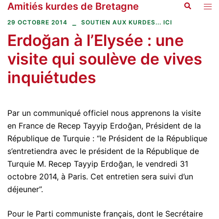
Amitiés kurdes de Bretagne
Recherche
Aller
Ouvr
au
le
29 OCTOBRE 2014
SOUTIEN AUX KURDES... ICI
contenu
men
Erdoğan à l’Elysée : une
visite qui soulève de vives
inquiétudes
Par un communiqué officiel nous apprenons la visite
en France de Recep Tayyip Erdoğan, Président de la
République de Turquie : “le Président de la République
s’entretiendra avec le président de la République de
Turquie M. Recep Tayyip Erdoğan, le vendredi 31
octobre 2014, à Paris. Cet entretien sera suivi d’un
déjeuner”.
Pour le Parti communiste français, dont le Secrétaire