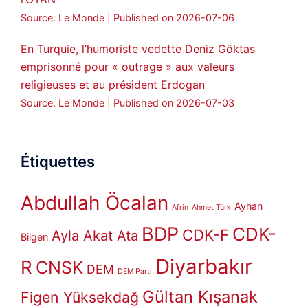
Source: Le Monde
Published on 2026-07-06
En Turquie, l’humoriste vedette Deniz Göktas
emprisonné pour « outrage » aux valeurs
religieuses et au président Erdogan
Source: Le Monde
Published on 2026-07-03
Étiquettes
Abdullah Öcalan
Ayhan
Afrin
Ahmet Türk
BDP
CDK-
CDK-F
Ayla Akat Ata
Bilgen
Diyarbakır
R
CNSK
DEM
DEM Parti
Gültan Kışanak
Figen Yüksekdağ