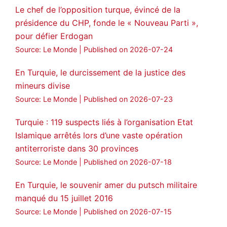
🔴DEM Party Imrali delegation made a
Le chef de l’opposition turque, évincé de la
statement on Abdullah Öcalan meeting
présidence du CHP, fonde le « Nouveau Parti »,
pour défier Erdogan
#AbdullahÖcalan
#PeaceProcess
#ImralıIsland
Source: Le Monde
Published on 2026-07-24
🔗
https://medyanews.rs/h4lwBwQ
En Turquie, le durcissement de la justice des
mineurs divise
3
2
Twitter
Source: Le Monde
Published on 2026-07-23
Voir plus...
Turquie : 119 suspects liés à l’organisation Etat
Islamique arrêtés lors d’une vaste opération
antiterroriste dans 30 provinces
Source: Le Monde
Published on 2026-07-18
En Turquie, le souvenir amer du putsch militaire
manqué du 15 juillet 2016
Source: Le Monde
Published on 2026-07-15