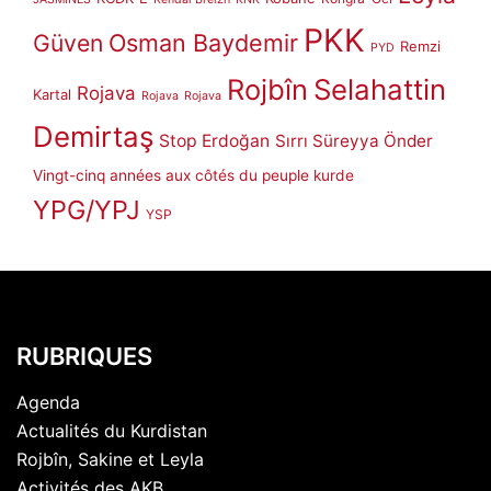
PKK
Güven
Osman Baydemir
Remzi
PYD
Rojbîn
Selahattin
Rojava
Kartal
Rojava
Rojava
Demirtaş
Stop Erdoğan
Sırrı Süreyya Önder
Vingt-cinq années aux côtés du peuple kurde
YPG/YPJ
YSP
RUBRIQUES
Agenda
Actualités du Kurdistan
Rojbîn, Sakine et Leyla
Activités des AKB