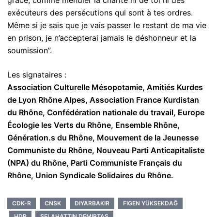
grâce, comme mendier la charité ni de toi ni des
exécuteurs des persécutions qui sont à tes ordres.
Même si je sais que je vais passer le restant de ma vie
en prison, je n’accepterai jamais le déshonneur et la
soumission”.
Les signataires :
Association Culturelle Mésopotamie, Amitiés Kurdes
de Lyon Rhône Alpes, Association France Kurdistan
du Rhône, Confédération nationale du travail, Europe
Écologie les Verts du Rhône, Ensemble Rhône,
Génération.s du Rhône, Mouvement de la Jeunesse
Communiste du Rhône, Nouveau Parti Anticapitaliste
(NPA) du Rhône, Parti Communiste Français du
Rhône, Union Syndicale Solidaires du Rhône.
CDK-R
CNSK
DIYARBAKIR
FIGEN YÜKSEKDAĞ
HDP
SELAHATTIN DEMIRTAŞ