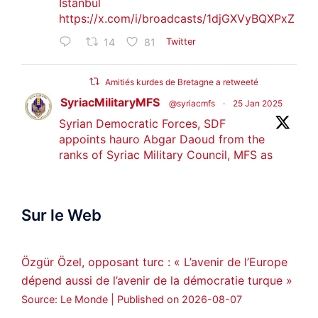
Istanbul
https://x.com/i/broadcasts/1djGXVyBQXPxZ
14
81
Twitter
Amitiés kurdes de Bretagne a retweeté
SyriacMilitaryMFS
@syriacmfs
·
25 Jan 2025
Syrian Democratic Forces, SDF
appoints hauro Abgar Daoud from the
ranks of Syriac Military Council, MFS as
official spokesperson. We wish you
success hauro.
Sur le Web
ܟܫܝܪܘܬܐ ܒܘܠܝܬܐ ܚܘܪܐ ܐܒܓܪ
28
249
Twitter
Özgür Özel, opposant turc : « L’avenir de l’Europe
dépend aussi de l’avenir de la démocratie turque »
Amitiés kurdes de Bretagne a retweeté
Source: Le Monde
Published on 2026-08-07
MedyaNews
@medyanews_
·
24 Jan 2025