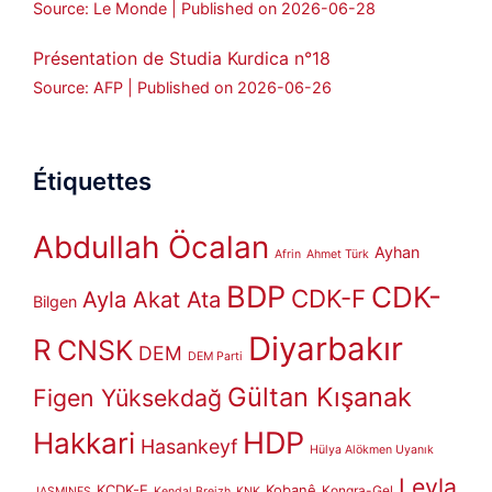
Source: Le Monde
Published on 2026-06-28
Présentation de Studia Kurdica n°18
Source: AFP
Published on 2026-06-26
Étiquettes
Abdullah Öcalan
Ayhan
Afrin
Ahmet Türk
BDP
CDK-
CDK-F
Ayla Akat Ata
Bilgen
Diyarbakır
R
CNSK
DEM
DEM Parti
Gültan Kışanak
Figen Yüksekdağ
HDP
Hakkari
Hasankeyf
Hülya Alökmen Uyanık
Leyla
KCDK-E
Kobanê
Kongra-Gel
JASMINES
Kendal Breizh
KNK