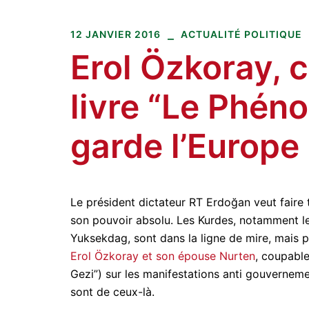
Amitiés kurdes de Bretagne
Aller
au
12 JANVIER 2016
ACTUALITÉ POLITIQUE
contenu
Erol Özkoray,
livre “Le Phén
garde l’Europe
Le président dictateur RT Erdoğan veut faire t
son pouvoir absolu. Les Kurdes, notamment l
Yuksekdag, sont dans la ligne de mire, mais pas
Erol Özkoray et son épouse Nurten
, coupable
Gezi”) sur les manifestations anti gouverneme
sont de ceux-là.