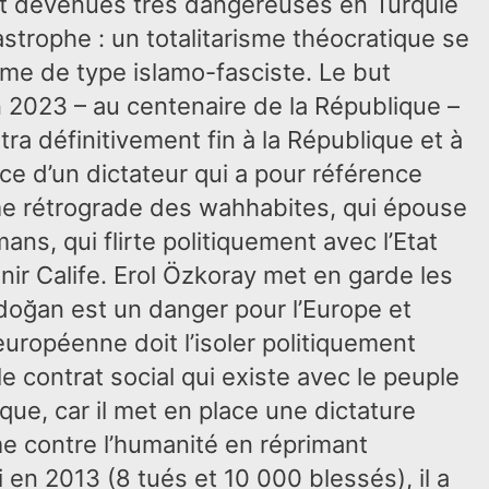
nt devenues très dangereuses en Turquie
astrophe : un totalitarisme théocratique se
ime de type islamo-fasciste. Le but
n 2023 – au centenaire de la République –
tra définitivement fin à la République et à
ce d’un dictateur qui a pour référence
sme rétrograde des wahhabites, qui épouse
ns, qui flirte politiquement avec l’Etat
nir Calife. Erol Özkoray met en garde les
rdoğan est un danger pour l’Europe et
uropéenne doit l’isoler politiquement
le contrat social qui existe avec le peuple
que, car il met en place une dictature
me contre l’humanité en réprimant
 en 2013 (8 tués et 10 000 blessés), il a