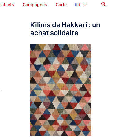
Rechercher
ontacts
Campagnes
Carte
Kilims de Hakkari : un
achat solidaire
r