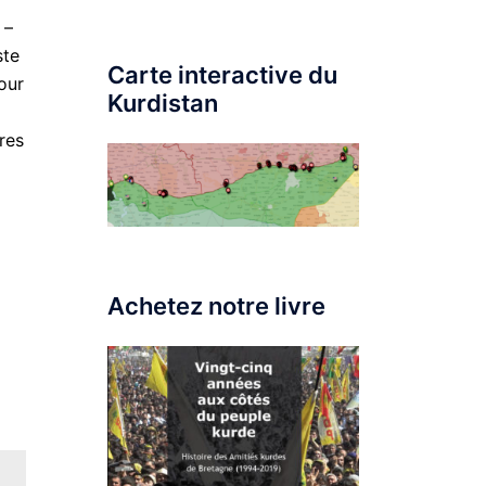
 –
ste
Carte interactive du
our
Kurdistan
res
Achetez notre livre