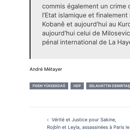
commis également un crime de
l’Etat islamique et finalemen
Kobanê et aujourd’hui au Kurd
aujourd’hui celui de Milosevic 
pénal international de La Hay
André Métayer
FIGEN YÜKSEKDAĞ
HDP
SELAHATTIN DEMIRTAŞ
Navigation
Vérité et Justice pour Sakine,
d’article
Rojbîn et Leyla, assassinées à Paris le