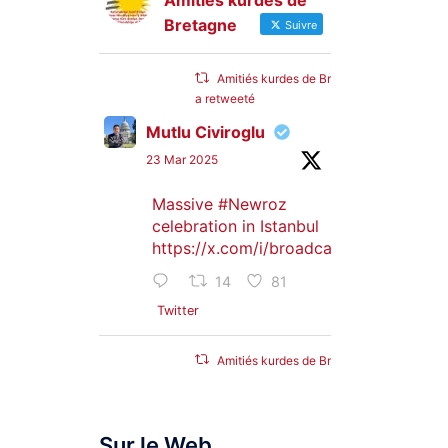
Amitiés kurdes de
Bretagne
Suivre
Amitiés kurdes de Bretagne
a retweeté
Mutlu Civiroglu
23 Mar 2025
Massive
#Newroz
celebration in Istanbul
https://x.com/i/broadcasts/1djGXVyB
14
81
Twitter
Amitiés kurdes de Bretagne
a retweeté
SyriacMilitaryMFS
Sur le Web
25 Jan 2025