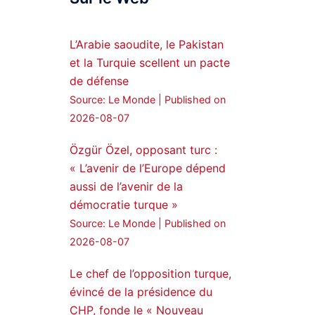
Syrian Democratic
Forces, SDF appoints
L’Arabie saoudite, le Pakistan
hauro Abgar Daoud
et la Turquie scellent un pacte
from the ranks of
de défense
Syriac Military Council,
Source: Le Monde
Published on
MFS as official
2026-08-07
spokesperson. We
wish you success
Özgür Özel, opposant turc :
hauro.
« L’avenir de l’Europe dépend
ܟܫܝܪܘܬܐ ܒܘܠܝܬܐ ܚܘܪܐ
aussi de l’avenir de la
ܐܒܓܪ
démocratie turque »
28
249
Source: Le Monde
Published on
Twitter
2026-08-07
Le chef de l’opposition turque,
Amitiés kurdes de Bretagne
a retweeté
évincé de la présidence du
CHP, fonde le « Nouveau
MedyaNews