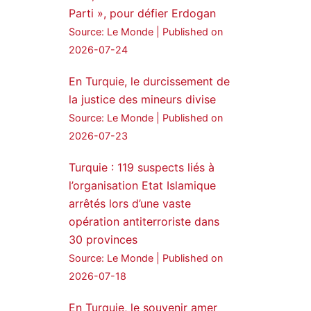
Parti », pour défier Erdogan
24 Jan 2025
Source: Le Monde
Published on
🔴DEM Party Imrali
2026-07-24
delegation made a statement
on Abdullah Öcalan meeting
En Turquie, le durcissement de
la justice des mineurs divise
#AbdullahÖcalan
Source: Le Monde
Published on
#PeaceProcess
#ImralıIsland
2026-07-23
🔗
https://medyanews.rs/h4lwBwQ
Turquie : 119 suspects liés à
3
2
l’organisation Etat Islamique
Twitter
arrêtés lors d’une vaste
opération antiterroriste dans
Voir plus...
30 provinces
Source: Le Monde
Published on
2026-07-18
En Turquie, le souvenir amer