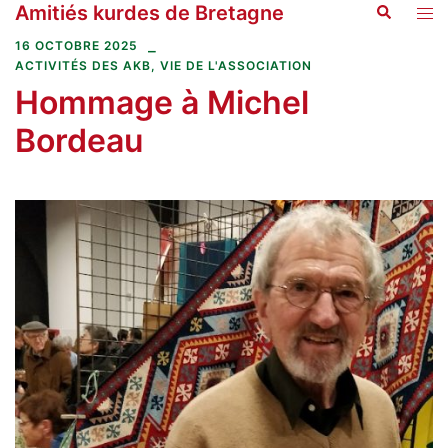
Amitiés kurdes de Bretagne
Recherche
Aller
Ouvr
au
le
16 OCTOBRE 2025
contenu
men
ACTIVITÉS DES AKB
,
VIE DE L'ASSOCIATION
Hommage à Michel
Bordeau