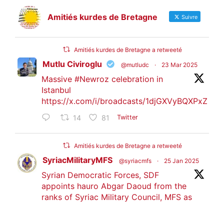
Amitiés kurdes de Bretagne
Suivre
Amitiés kurdes de Bretagne a retweeté
Mutlu Civiroglu
@mutludc
·
23 Mar 2025
Massive
#Newroz
celebration in
Istanbul
https://x.com/i/broadcasts/1djGXVyBQXPxZ
14
81
Twitter
Amitiés kurdes de Bretagne a retweeté
SyriacMilitaryMFS
@syriacmfs
·
25 Jan 2025
Syrian Democratic Forces, SDF
appoints hauro Abgar Daoud from the
ranks of Syriac Military Council, MFS as
official spokesperson. We wish you
success hauro.