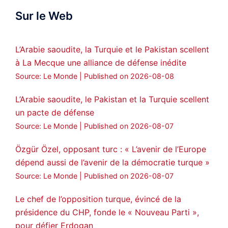
Sur le Web
ܟܫܝܪܘܬܐ ܒܘܠܝܬܐ ܚܘܪܐ ܐܒܓܪ
28
249
Twitter
L’Arabie saoudite, la Turquie et le Pakistan scellent
à La Mecque une alliance de défense inédite
Amitiés kurdes de Bretagne a retweeté
Source: Le Monde
Published on 2026-08-08
MedyaNews
@medyanews_
·
24 Jan 2025
🔴DEM Party Imrali delegation made a
L’Arabie saoudite, le Pakistan et la Turquie scellent
statement on Abdullah Öcalan meeting
un pacte de défense
#AbdullahÖcalan
#PeaceProcess
Source: Le Monde
Published on 2026-08-07
#ImralıIsland
Özgür Özel, opposant turc : « L’avenir de l’Europe
🔗
https://medyanews.rs/h4lwBwQ
dépend aussi de l’avenir de la démocratie turque »
Source: Le Monde
Published on 2026-08-07
3
2
Twitter
Le chef de l’opposition turque, évincé de la
Voir plus...
présidence du CHP, fonde le « Nouveau Parti »,
pour défier Erdogan