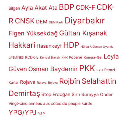
BDP
CDK-
CDK-F
Ayla Akat Ata
Bilgen
Diyarbakır
R
CNSK
DEM
DEM Parti
Gültan Kışanak
Figen Yüksekdağ
HDP
Hakkari
Hasankeyf
Hülya Alökmen Uyanık
Leyla
KCDK-E
Kobanê
Kongra-Gel
JASMINES
Kendal Breizh
KNK
PKK
Güven
Osman Baydemir
Remzi
PYD
Rojbîn
Selahattin
Rojava
Kartal
Rojava
Rojava
Demirtaş
Stop Erdoğan
Sırrı Süreyya Önder
Vingt-cinq années aux côtés du peuple kurde
YPG/YPJ
YSP