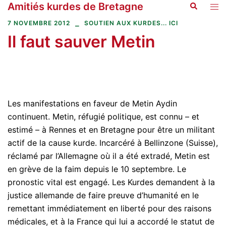
Amitiés kurdes de Bretagne
Recherche
Aller
Ouvr
au
le
7 NOVEMBRE 2012
SOUTIEN AUX KURDES... ICI
contenu
men
Il faut sauver Metin
Les manifestations en faveur de Metin Aydin
continuent. Metin, réfugié politique, est connu – et
estimé – à Rennes et en Bretagne pour être un militant
actif de la cause kurde. Incarcéré à Bellinzone (Suisse),
réclamé par l’Allemagne où il a été extradé, Metin est
en grève de la faim depuis le 10 septembre. Le
pronostic vital est engagé. Les Kurdes demandent à la
justice allemande de faire preuve d’humanité en le
remettant immédiatement en liberté pour des raisons
médicales, et à la France qui lui a accordé le statut de