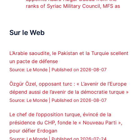
ranks of Syriac Military Council, MFS as
official spokesperson. We wish you
success hauro.
Sur le Web
ܟܫܝܪܘܬܐ ܒܘܠܝܬܐ ܚܘܪܐ ܐܒܓܪ
28
249
Twitter
L’Arabie saoudite, le Pakistan et la Turquie scellent
un pacte de défense
Amitiés kurdes de Bretagne a retweeté
Source: Le Monde
Published on 2026-08-07
MedyaNews
@medyanews_
·
24 Jan 2025
🔴DEM Party Imrali delegation made a
Özgür Özel, opposant turc : « L’avenir de l’Europe
statement on Abdullah Öcalan meeting
dépend aussi de l’avenir de la démocratie turque »
#AbdullahÖcalan
#PeaceProcess
Source: Le Monde
Published on 2026-08-07
#ImralıIsland
Le chef de l’opposition turque, évincé de la
🔗
https://medyanews.rs/h4lwBwQ
présidence du CHP, fonde le « Nouveau Parti »,
pour défier Erdogan
3
2
Twitter
Source: Le Monde
Published on 2026-07-24