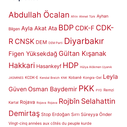
Abdullah Öcalan
Ayhan
Afrin
Ahmet Türk
BDP
CDK-
CDK-F
Ayla Akat Ata
Bilgen
Diyarbakır
R
CNSK
DEM
DEM Parti
Gültan Kışanak
Figen Yüksekdağ
HDP
Hakkari
Hasankeyf
Hülya Alökmen Uyanık
Leyla
KCDK-E
Kobanê
Kongra-Gel
JASMINES
Kendal Breizh
KNK
PKK
Güven
Osman Baydemir
Remzi
PYD
Rojbîn
Selahattin
Rojava
Kartal
Rojava
Rojava
Demirtaş
Stop Erdoğan
Sırrı Süreyya Önder
Vingt-cinq années aux côtés du peuple kurde