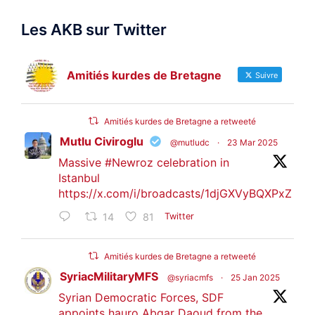
Les AKB sur Twitter
Amitiés kurdes de Bretagne
Suivre
Amitiés kurdes de Bretagne a retweeté
Mutlu Civiroglu
@mutludc
·
23 Mar 2025
Massive
#Newroz
celebration in
Istanbul
https://x.com/i/broadcasts/1djGXVyBQXPxZ
14
81
Twitter
Amitiés kurdes de Bretagne a retweeté
SyriacMilitaryMFS
@syriacmfs
·
25 Jan 2025
Syrian Democratic Forces, SDF
appoints hauro Abgar Daoud from the