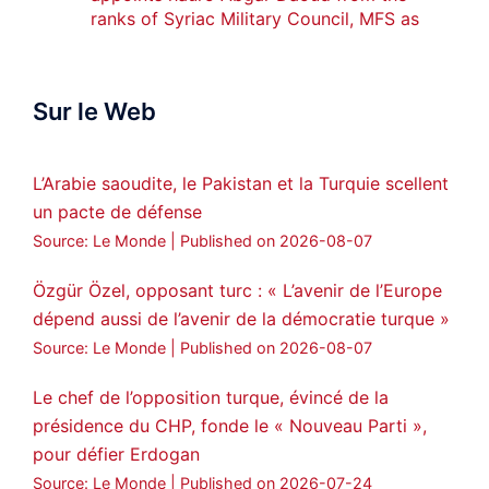
ranks of Syriac Military Council, MFS as
official spokesperson. We wish you
success hauro.
Sur le Web
ܟܫܝܪܘܬܐ ܒܘܠܝܬܐ ܚܘܪܐ ܐܒܓܪ
28
249
Twitter
L’Arabie saoudite, le Pakistan et la Turquie scellent
un pacte de défense
Amitiés kurdes de Bretagne a retweeté
Source: Le Monde
Published on 2026-08-07
MedyaNews
@medyanews_
·
24 Jan 2025
🔴DEM Party Imrali delegation made a
Özgür Özel, opposant turc : « L’avenir de l’Europe
statement on Abdullah Öcalan meeting
dépend aussi de l’avenir de la démocratie turque »
#AbdullahÖcalan
#PeaceProcess
Source: Le Monde
Published on 2026-08-07
#ImralıIsland
Le chef de l’opposition turque, évincé de la
🔗
https://medyanews.rs/h4lwBwQ
présidence du CHP, fonde le « Nouveau Parti »,
pour défier Erdogan
3
2
Twitter
Source: Le Monde
Published on 2026-07-24