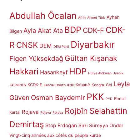
Abdullah Öcalan
Ayhan
Afrin
Ahmet Türk
BDP
CDK-
CDK-F
Ayla Akat Ata
Bilgen
Diyarbakır
R
CNSK
DEM
DEM Parti
Gültan Kışanak
Figen Yüksekdağ
HDP
Hakkari
Hasankeyf
Hülya Alökmen Uyanık
Leyla
KCDK-E
Kobanê
Kongra-Gel
JASMINES
Kendal Breizh
KNK
PKK
Güven
Osman Baydemir
Remzi
PYD
Rojbîn
Selahattin
Rojava
Kartal
Rojava
Rojava
Demirtaş
Stop Erdoğan
Sırrı Süreyya Önder
Vingt-cinq années aux côtés du peuple kurde