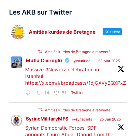
Les AKB sur Twitter
Amitiés kurdes de Bretagne
Suivre
Amitiés kurdes de Bretagne a retweeté
Mutlu Civiroglu
@mutludc
·
23 Mar 2025
Massive
#Newroz
celebration in
Istanbul
https://x.com/i/broadcasts/1djGXVyBQXPxZ
14
81
Twitter
Amitiés kurdes de Bretagne a retweeté
SyriacMilitaryMFS
@syriacmfs
·
25 Jan 2025
Syrian Democratic Forces, SDF
appoints hauro Abgar Daoud from the