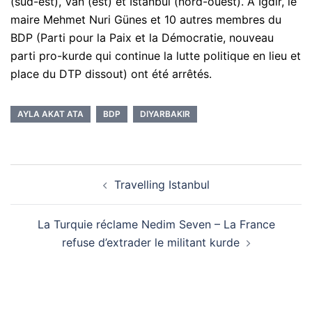
(sud-est), Van (est) et Istanbul (nord-ouest). A Igdir, le
maire Mehmet Nuri Günes et 10 autres membres du
BDP (Parti pour la Paix et la Démocratie, nouveau
parti pro-kurde qui continue la lutte politique en lieu et
place du DTP dissout) ont été arrêtés.
AYLA AKAT ATA
BDP
DIYARBAKIR
Navigation
Travelling Istanbul
d’article
La Turquie réclame Nedim Seven – La France
refuse d’extrader le militant kurde