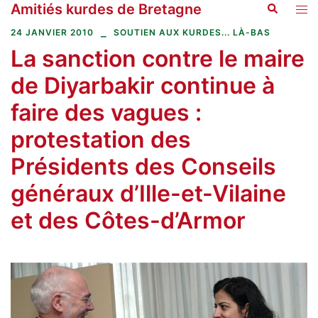
Amitiés kurdes de Bretagne
Recherche
Aller
Ouvr
au
le
24 JANVIER 2010
SOUTIEN AUX KURDES... LÀ-BAS
contenu
men
La sanction contre le maire
de Diyarbakir continue à
faire des vagues :
protestation des
Présidents des Conseils
généraux d’Ille-et-Vilaine
et des Côtes-d’Armor