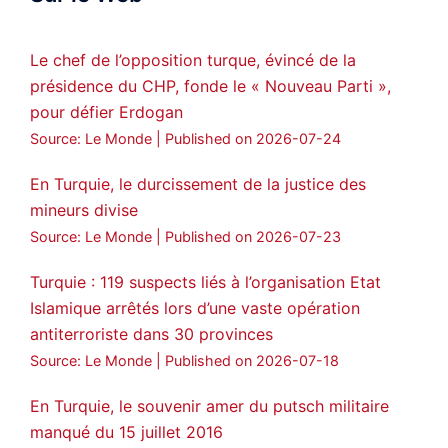
28
249
Twitter
Le chef de l’opposition turque, évincé de la
présidence du CHP, fonde le « Nouveau Parti »,
Amitiés kurdes de Bretagne a retweeté
pour défier Erdogan
MedyaNews
@medyanews_
·
24 Jan 2025
Source: Le Monde
Published on 2026-07-24
🔴DEM Party Imrali delegation made a
statement on Abdullah Öcalan meeting
En Turquie, le durcissement de la justice des
mineurs divise
#AbdullahÖcalan
#PeaceProcess
#ImralıIsland
Source: Le Monde
Published on 2026-07-23
🔗
https://medyanews.rs/h4lwBwQ
Turquie : 119 suspects liés à l’organisation Etat
Islamique arrêtés lors d’une vaste opération
3
2
Twitter
antiterroriste dans 30 provinces
Voir plus...
Source: Le Monde
Published on 2026-07-18
En Turquie, le souvenir amer du putsch militaire
manqué du 15 juillet 2016