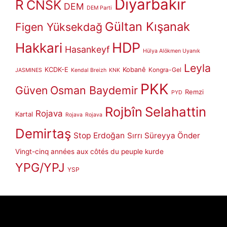
Diyarbakır
R
CNSK
DEM
DEM Parti
Gültan Kışanak
Figen Yüksekdağ
HDP
Hakkari
Hasankeyf
Hülya Alökmen Uyanık
Leyla
KCDK-E
Kobanê
Kongra-Gel
JASMINES
Kendal Breizh
KNK
PKK
Güven
Osman Baydemir
Remzi
PYD
Rojbîn
Selahattin
Rojava
Kartal
Rojava
Rojava
Demirtaş
Stop Erdoğan
Sırrı Süreyya Önder
Vingt-cinq années aux côtés du peuple kurde
YPG/YPJ
YSP