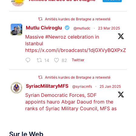
Amitiés kurdes de Bretagne a retweeté
Mutlu Civiroglu
@mutludc
·
23 Mar 2025
Massive
#Newroz
celebration in
Istanbul
https://x.com/i/broadcasts/1djGXVyBQXPxZ
14
82
Twitter
Amitiés kurdes de Bretagne a retweeté
SyriacMilitaryMFS
@syriacmfs
·
25 Jan 2025
Syrian Democratic Forces, SDF
appoints hauro Abgar Daoud from the
ranks of Syriac Military Council, MFS as
official spokesperson. We wish you
success hauro.
Sur le Web
ܟܫܝܪܘܬܐ ܒܘܠܝܬܐ ܚܘܪܐ ܐܒܓܪ