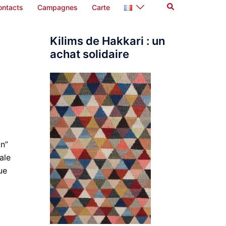
Rechercher
ontacts
Campagnes
Carte
Kilims de Hakkari : un
achat solidaire
an”
ale
ue