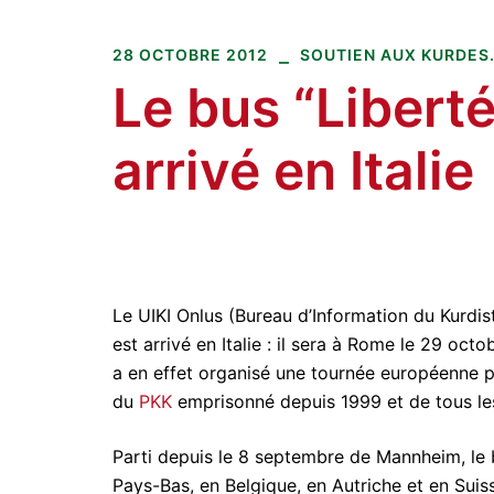
Amitiés kurdes de Bretagne
Aller
au
28 OCTOBRE 2012
SOUTIEN AUX KURDES..
contenu
Le bus “Libert
arrivé en Italie
Le UIKI Onlus (Bureau d’Information du Kurdist
est arrivé en Italie : il sera à Rome le 29 octo
a en effet organisé une tournée européenne p
du
PKK
emprisonné depuis 1999 et de tous l
Parti depuis le 8 septembre de Mannheim, le 
Pays-Bas, en Belgique, en Autriche et en Suiss