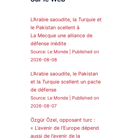
Syrian Democratic
Forces, SDF appoints
L’Arabie saoudite, la Turquie et
hauro Abgar Daoud
le Pakistan scellent à
from the ranks of
La Mecque une alliance de
Syriac Military Council,
défense inédite
MFS as official
Source: Le Monde
Published on
spokesperson. We
wish you success
2026-08-08
hauro.
L’Arabie saoudite, le Pakistan
ܟܫܝܪܘܬܐ ܒܘܠܝܬܐ ܚܘܪܐ
et la Turquie scellent un pacte
ܐܒܓܪ
de défense
28
249
Source: Le Monde
Published on
Twitter
2026-08-07
Özgür Özel, opposant turc :
Amitiés kurdes de Bretagne
a retweeté
« L’avenir de l’Europe dépend
aussi de l’avenir de la
MedyaNews