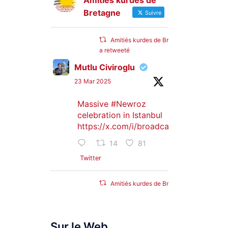
Amitiés kurdes de
Bretagne
Suivre
Amitiés kurdes de Bretagne
a retweeté
Mutlu Civiroglu
23 Mar 2025
Massive
#Newroz
celebration in Istanbul
https://x.com/i/broadcasts/1djGXVyB
14
81
Twitter
Amitiés kurdes de Bretagne
a retweeté
SyriacMilitaryMFS
Sur le Web
25 Jan 2025