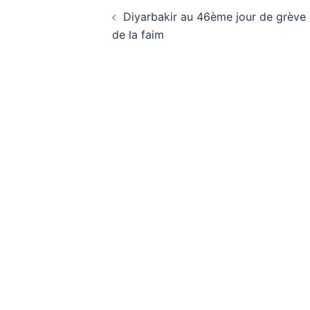
Navigation
Diyarbakir au 46ème jour de grève
d’article
de la faim