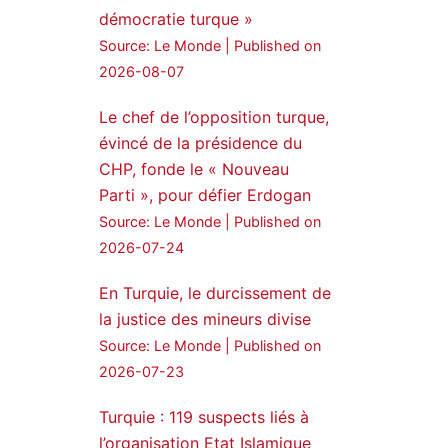
démocratie turque »
24 Jan 2025
Source: Le Monde
Published on
🔴DEM Party Imrali
2026-08-07
delegation made a statement
on Abdullah Öcalan meeting
Le chef de l’opposition turque,
évincé de la présidence du
#AbdullahÖcalan
CHP, fonde le « Nouveau
#PeaceProcess
#ImralıIsland
Parti », pour défier Erdogan
Source: Le Monde
Published on
🔗
https://medyanews.rs/h4lwBwQ
2026-07-24
3
2
Twitter
En Turquie, le durcissement de
la justice des mineurs divise
Voir plus...
Source: Le Monde
Published on
2026-07-23
Turquie : 119 suspects liés à
l’organisation Etat Islamique