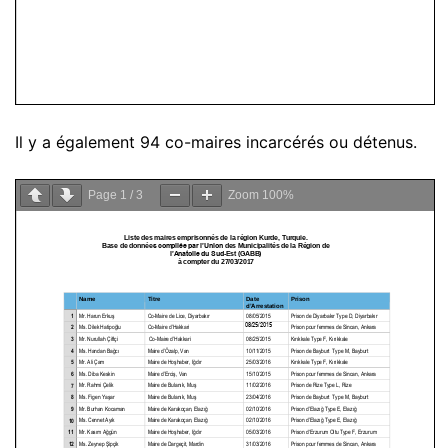
Il y a également 94 co-maires incarcérés ou détenus.
Page
1
/
3
Zoom
100%