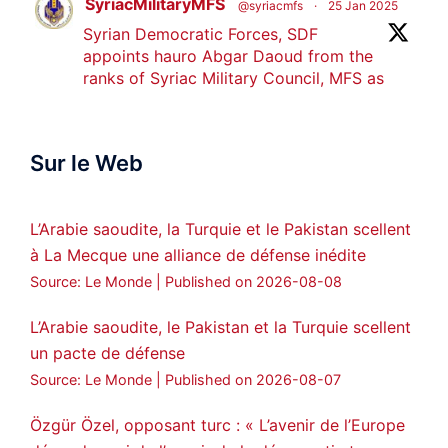
SyriacMilitaryMFS
@syriacmfs
·
25 Jan 2025
Syrian Democratic Forces, SDF
appoints hauro Abgar Daoud from the
ranks of Syriac Military Council, MFS as
official spokesperson. We wish you
success hauro.
Sur le Web
ܟܫܝܪܘܬܐ ܒܘܠܝܬܐ ܚܘܪܐ ܐܒܓܪ
28
249
Twitter
L’Arabie saoudite, la Turquie et le Pakistan scellent
à La Mecque une alliance de défense inédite
Amitiés kurdes de Bretagne a retweeté
Source: Le Monde
Published on 2026-08-08
MedyaNews
@medyanews_
·
24 Jan 2025
🔴DEM Party Imrali delegation made a
L’Arabie saoudite, le Pakistan et la Turquie scellent
statement on Abdullah Öcalan meeting
un pacte de défense
#AbdullahÖcalan
#PeaceProcess
Source: Le Monde
Published on 2026-08-07
#ImralıIsland
Özgür Özel, opposant turc : « L’avenir de l’Europe
🔗
https://medyanews.rs/h4lwBwQ