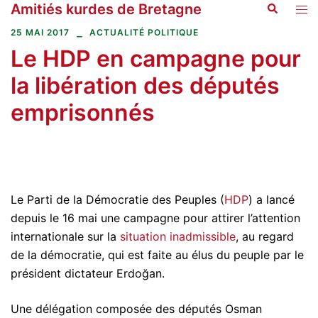
Amitiés kurdes de Bretagne
Recherche
Aller
Ouvr
au
le
25 MAI 2017
ACTUALITÉ POLITIQUE
contenu
men
Le HDP en campagne pour
la libération des députés
emprisonnés
Le Parti de la Démocratie des Peuples (
HDP
) a lancé
depuis le 16 mai une campagne pour attirer l’attention
internationale sur la
situation inadmissible
, au regard
de la démocratie, qui est faite au élus du peuple par le
président dictateur Erdoğan.
Une délégation composée des députés Osman