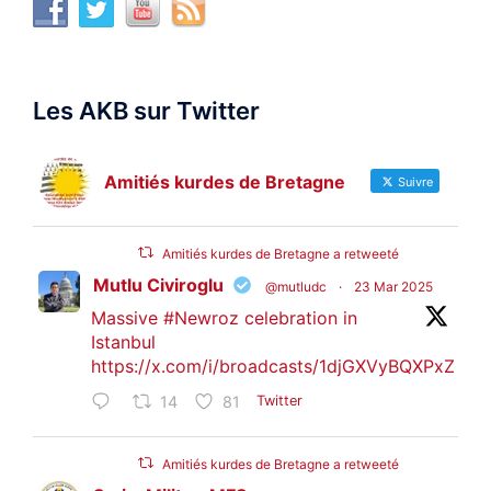
Les AKB sur Twitter
Amitiés kurdes de Bretagne
Suivre
Amitiés kurdes de Bretagne a retweeté
Mutlu Civiroglu
@mutludc
·
23 Mar 2025
Massive
#Newroz
celebration in
Istanbul
https://x.com/i/broadcasts/1djGXVyBQXPxZ
14
81
Twitter
Amitiés kurdes de Bretagne a retweeté