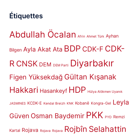
Étiquettes
Abdullah Öcalan
Ayhan
Afrin
Ahmet Türk
BDP
CDK-
CDK-F
Ayla Akat Ata
Bilgen
Diyarbakır
R
CNSK
DEM
DEM Parti
Gültan Kışanak
Figen Yüksekdağ
HDP
Hakkari
Hasankeyf
Hülya Alökmen Uyanık
Leyla
KCDK-E
Kobanê
Kongra-Gel
JASMINES
Kendal Breizh
KNK
PKK
Güven
Osman Baydemir
Remzi
PYD
Rojbîn
Selahattin
Rojava
Kartal
Rojava
Rojava