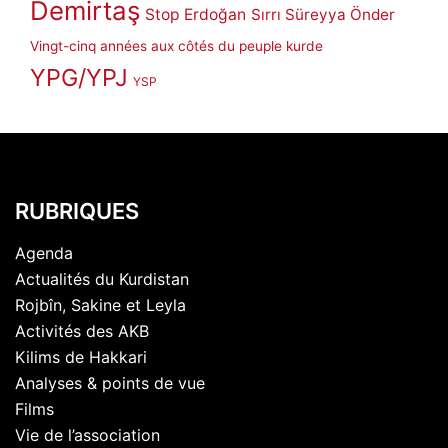
Demirtaş
Stop Erdoğan
Sırrı Süreyya Önder
Vingt-cinq années aux côtés du peuple kurde
YPG/YPJ
YSP
RUBRIQUES
Agenda
Actualités du Kurdistan
Rojbîn, Sakine et Leyla
Activités des AKB
Kilims de Hakkari
Analyses & points de vue
Films
Vie de l’association