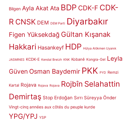
BDP
CDK-
CDK-F
Ayla Akat Ata
Bilgen
Diyarbakır
R
CNSK
DEM
DEM Parti
Gültan Kışanak
Figen Yüksekdağ
HDP
Hakkari
Hasankeyf
Hülya Alökmen Uyanık
Leyla
KCDK-E
Kobanê
Kongra-Gel
JASMINES
Kendal Breizh
KNK
PKK
Güven
Osman Baydemir
Remzi
PYD
Rojbîn
Selahattin
Rojava
Kartal
Rojava
Rojava
Demirtaş
Stop Erdoğan
Sırrı Süreyya Önder
Vingt-cinq années aux côtés du peuple kurde
YPG/YPJ
YSP