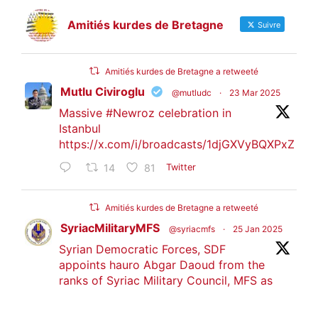
Amitiés kurdes de Bretagne
Suivre
Amitiés kurdes de Bretagne a retweeté
Mutlu Civiroglu
@mutludc
·
23 Mar 2025
Massive
#Newroz
celebration in
Istanbul
https://x.com/i/broadcasts/1djGXVyBQXPxZ
14
81
Twitter
Amitiés kurdes de Bretagne a retweeté
SyriacMilitaryMFS
@syriacmfs
·
25 Jan 2025
Syrian Democratic Forces, SDF
appoints hauro Abgar Daoud from the
ranks of Syriac Military Council, MFS as
official spokesperson. We wish you
success hauro.