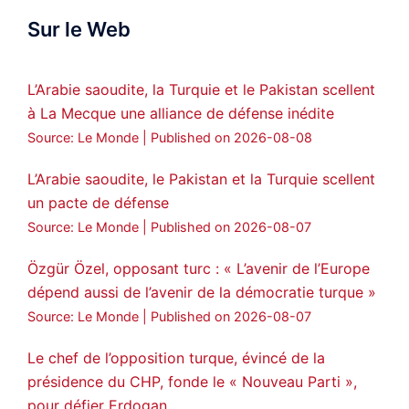
Sur le Web
ܟܫܝܪܘܬܐ ܒܘܠܝܬܐ ܚܘܪܐ ܐܒܓܪ
28
249
Twitter
L’Arabie saoudite, la Turquie et le Pakistan scellent
à La Mecque une alliance de défense inédite
Amitiés kurdes de Bretagne a retweeté
Source: Le Monde
Published on 2026-08-08
MedyaNews
@medyanews_
·
24 Jan 2025
🔴DEM Party Imrali delegation made a
L’Arabie saoudite, le Pakistan et la Turquie scellent
statement on Abdullah Öcalan meeting
un pacte de défense
#AbdullahÖcalan
#PeaceProcess
Source: Le Monde
Published on 2026-08-07
#ImralıIsland
Özgür Özel, opposant turc : « L’avenir de l’Europe
🔗
https://medyanews.rs/h4lwBwQ
dépend aussi de l’avenir de la démocratie turque »
Source: Le Monde
Published on 2026-08-07
3
2
Twitter
Le chef de l’opposition turque, évincé de la
Voir plus...
présidence du CHP, fonde le « Nouveau Parti »,
pour défier Erdogan