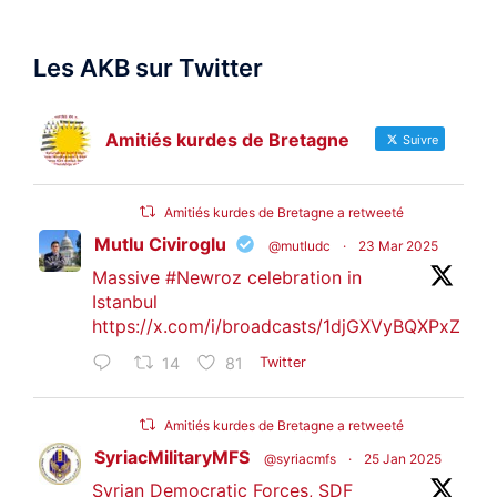
Les AKB sur Twitter
Amitiés kurdes de Bretagne
Suivre
Amitiés kurdes de Bretagne a retweeté
Mutlu Civiroglu
@mutludc
·
23 Mar 2025
Massive
#Newroz
celebration in
Istanbul
https://x.com/i/broadcasts/1djGXVyBQXPxZ
14
81
Twitter
Amitiés kurdes de Bretagne a retweeté
SyriacMilitaryMFS
@syriacmfs
·
25 Jan 2025
Syrian Democratic Forces, SDF