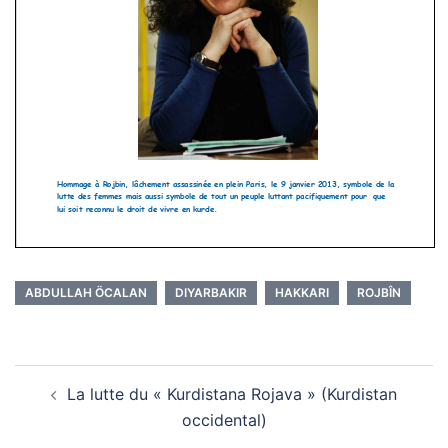
ABDULLAH ÖCALAN
DIYARBAKIR
HAKKARI
ROJBÎN
Navigation
La lutte du « Kurdistana Rojava » (Kurdistan
d’article
occidental)