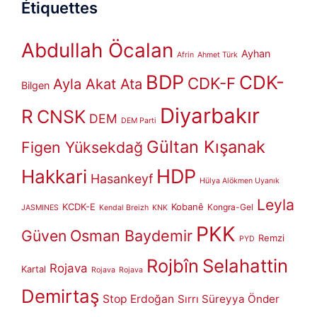
Étiquettes
Abdullah Öcalan
Ayhan
Afrin
Ahmet Türk
BDP
CDK-
CDK-F
Ayla Akat Ata
Bilgen
Diyarbakır
R
CNSK
DEM
DEM Parti
Gültan Kışanak
Figen Yüksekdağ
HDP
Hakkari
Hasankeyf
Hülya Alökmen Uyanık
Leyla
KCDK-E
Kobanê
Kongra-Gel
JASMINES
Kendal Breizh
KNK
PKK
Güven
Osman Baydemir
Remzi
PYD
Rojbîn
Selahattin
Rojava
Kartal
Rojava
Rojava
Demirtaş
Stop Erdoğan
Sırrı Süreyya Önder