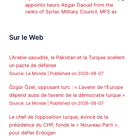
appoints hauro Abgar Daoud from the
ranks of Syriac Military Council, MFS as
official spokesperson. We wish you
success hauro.
Sur le Web
ܟܫܝܪܘܬܐ ܒܘܠܝܬܐ ܚܘܪܐ ܐܒܓܪ
28
249
Twitter
L’Arabie saoudite, le Pakistan et la Turquie scellent
un pacte de défense
Amitiés kurdes de Bretagne a retweeté
Source: Le Monde
Published on 2026-08-07
MedyaNews
@medyanews_
·
24 Jan 2025
🔴DEM Party Imrali delegation made a
Özgür Özel, opposant turc : « L’avenir de l’Europe
statement on Abdullah Öcalan meeting
dépend aussi de l’avenir de la démocratie turque »
#AbdullahÖcalan
#PeaceProcess
Source: Le Monde
Published on 2026-08-07
#ImralıIsland
Le chef de l’opposition turque, évincé de la
🔗
https://medyanews.rs/h4lwBwQ
présidence du CHP, fonde le « Nouveau Parti »,
pour défier Erdogan
3
2
Twitter