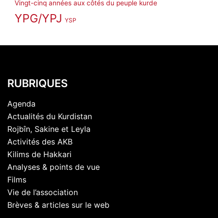
Vingt-cinq années aux côtés du peuple kurde
YPG/YPJ
YSP
RUBRIQUES
Agenda
Actualités du Kurdistan
Rojbîn, Sakine et Leyla
Activités des AKB
Kilims de Hakkari
Analyses & points de vue
Films
Vie de l’association
Brèves & articles sur le web