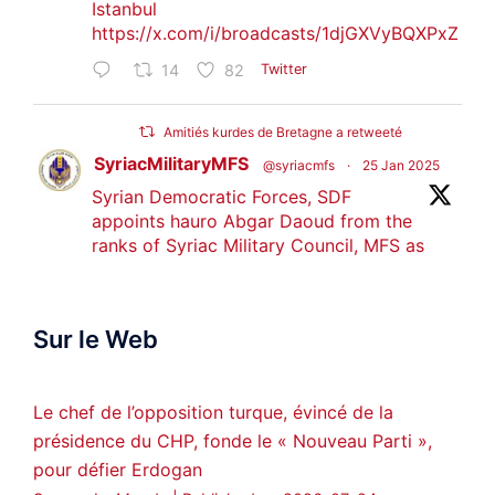
Istanbul
https://x.com/i/broadcasts/1djGXVyBQXPxZ
14
82
Twitter
Amitiés kurdes de Bretagne a retweeté
SyriacMilitaryMFS
@syriacmfs
·
25 Jan 2025
Syrian Democratic Forces, SDF
appoints hauro Abgar Daoud from the
ranks of Syriac Military Council, MFS as
official spokesperson. We wish you
success hauro.
Sur le Web
ܟܫܝܪܘܬܐ ܒܘܠܝܬܐ ܚܘܪܐ ܐܒܓܪ
28
249
Twitter
Le chef de l’opposition turque, évincé de la
présidence du CHP, fonde le « Nouveau Parti »,
Amitiés kurdes de Bretagne a retweeté
pour défier Erdogan
MedyaNews
@medyanews_
·
24 Jan 2025