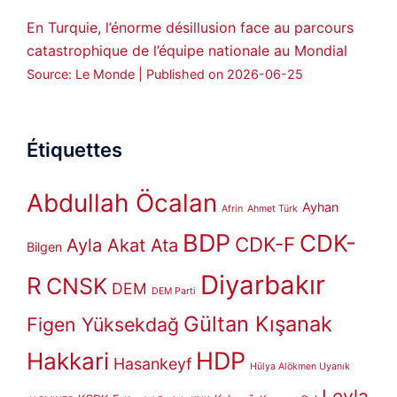
En Turquie, l’énorme désillusion face au parcours
catastrophique de l’équipe nationale au Mondial
Source: Le Monde
Published on 2026-06-25
Étiquettes
Abdullah Öcalan
Ayhan
Afrin
Ahmet Türk
BDP
CDK-
CDK-F
Ayla Akat Ata
Bilgen
Diyarbakır
R
CNSK
DEM
DEM Parti
Gültan Kışanak
Figen Yüksekdağ
HDP
Hakkari
Hasankeyf
Hülya Alökmen Uyanık
Leyla