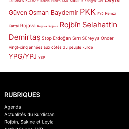
KCDK-E
Kobanê
Kongra-Gel
JASMINES
Kendal Breizh
KNK
PKK
Güven
Osman Baydemir
Remzi
PYD
Rojbîn
Selahattin
Rojava
Kartal
Rojava
Rojava
Demirtaş
Stop Erdoğan
Sırrı Süreyya Önder
Vingt-cinq années aux côtés du peuple kurde
YPG/YPJ
YSP
RUBRIQUES
Agenda
Actualités du Kurdistan
Rojbîn, Sakine et Leyla