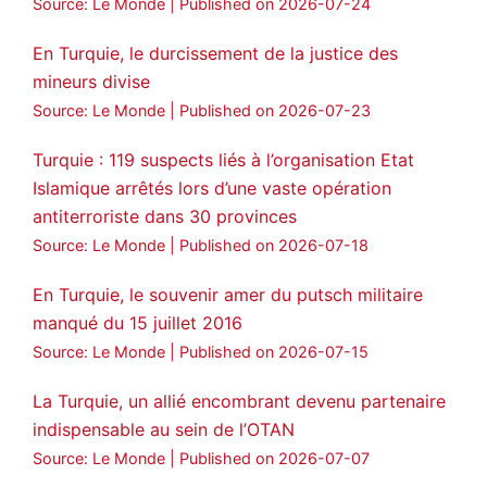
Source: Le Monde
Published on 2026-07-24
🔴DEM Party Imrali delegation made a
statement on Abdullah Öcalan meeting
En Turquie, le durcissement de la justice des
mineurs divise
#AbdullahÖcalan
#PeaceProcess
#ImralıIsland
Source: Le Monde
Published on 2026-07-23
🔗
https://medyanews.rs/h4lwBwQ
Turquie : 119 suspects liés à l’organisation Etat
Islamique arrêtés lors d’une vaste opération
3
2
Twitter
antiterroriste dans 30 provinces
Voir plus...
Source: Le Monde
Published on 2026-07-18
En Turquie, le souvenir amer du putsch militaire
manqué du 15 juillet 2016
Source: Le Monde
Published on 2026-07-15
La Turquie, un allié encombrant devenu partenaire
indispensable au sein de l’OTAN
Source: Le Monde
Published on 2026-07-07