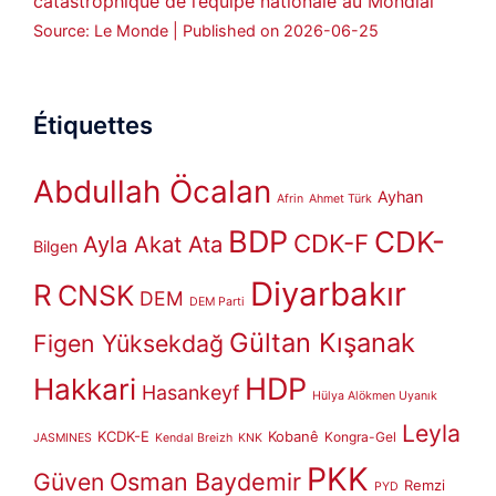
catastrophique de l’équipe nationale au Mondial
Source: Le Monde
Published on 2026-06-25
Étiquettes
Abdullah Öcalan
Ayhan
Afrin
Ahmet Türk
BDP
CDK-
CDK-F
Ayla Akat Ata
Bilgen
Diyarbakır
R
CNSK
DEM
DEM Parti
Gültan Kışanak
Figen Yüksekdağ
HDP
Hakkari
Hasankeyf
Hülya Alökmen Uyanık
Leyla
KCDK-E
Kobanê
Kongra-Gel
JASMINES
Kendal Breizh
KNK
PKK
Güven
Osman Baydemir
Remzi
PYD