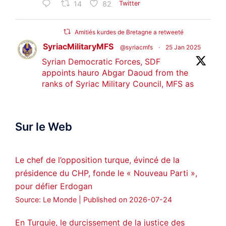
14
82
Twitter
Amitiés kurdes de Bretagne a retweeté
SyriacMilitaryMFS
@syriacmfs
·
25 Jan 2025
Syrian Democratic Forces, SDF
appoints hauro Abgar Daoud from the
ranks of Syriac Military Council, MFS as
official spokesperson. We wish you
success hauro.
Sur le Web
ܟܫܝܪܘܬܐ ܒܘܠܝܬܐ ܚܘܪܐ ܐܒܓܪ
28
249
Twitter
Le chef de l’opposition turque, évincé de la
présidence du CHP, fonde le « Nouveau Parti »,
Amitiés kurdes de Bretagne a retweeté
pour défier Erdogan
MedyaNews
@medyanews_
·
24 Jan 2025
Source: Le Monde
Published on 2026-07-24
🔴DEM Party Imrali delegation made a
statement on Abdullah Öcalan meeting
En Turquie, le durcissement de la justice des