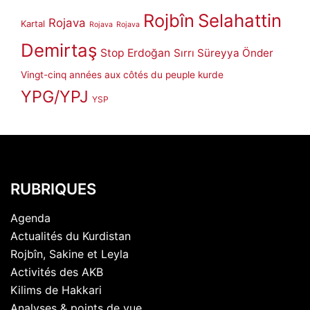
Rojbîn
Selahattin
Rojava
Kartal
Rojava
Rojava
Demirtaş
Stop Erdoğan
Sırrı Süreyya Önder
Vingt-cinq années aux côtés du peuple kurde
YPG/YPJ
YSP
RUBRIQUES
Agenda
Actualités du Kurdistan
Rojbîn, Sakine et Leyla
Activités des AKB
Kilims de Hakkari
Analyses & points de vue