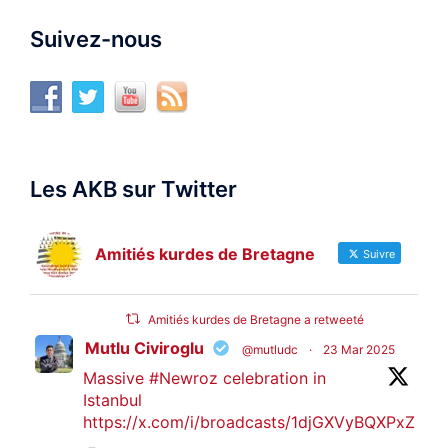
Suivez-nous
Les AKB sur Twitter
Amitiés kurdes de Bretagne
Suivre
Amitiés kurdes de Bretagne a retweeté
Mutlu Civiroglu
@mutludc
·
23 Mar 2025
Massive
#Newroz
celebration in
Istanbul
https://x.com/i/broadcasts/1djGXVyBQXPxZ