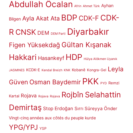
Abdullah Öcalan
Ayhan
Afrin
Ahmet Türk
BDP
CDK-
CDK-F
Ayla Akat Ata
Bilgen
Diyarbakır
R
CNSK
DEM
DEM Parti
Gültan Kışanak
Figen Yüksekdağ
HDP
Hakkari
Hasankeyf
Hülya Alökmen Uyanık
Leyla
KCDK-E
Kobanê
Kongra-Gel
JASMINES
Kendal Breizh
KNK
PKK
Güven
Osman Baydemir
Remzi
PYD
Rojbîn
Selahattin
Rojava
Kartal
Rojava
Rojava
Demirtaş
Stop Erdoğan
Sırrı Süreyya Önder
Vingt-cinq années aux côtés du peuple kurde
YPG/YPJ
YSP