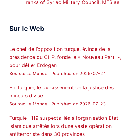
ranks of Syriac Military Council, MFS as
official spokesperson. We wish you
success hauro.
Sur le Web
ܟܫܝܪܘܬܐ ܒܘܠܝܬܐ ܚܘܪܐ ܐܒܓܪ
28
249
Twitter
Le chef de l’opposition turque, évincé de la
présidence du CHP, fonde le « Nouveau Parti »,
Amitiés kurdes de Bretagne a retweeté
pour défier Erdogan
MedyaNews
@medyanews_
·
24 Jan 2025
Source: Le Monde
Published on 2026-07-24
🔴DEM Party Imrali delegation made a
statement on Abdullah Öcalan meeting
En Turquie, le durcissement de la justice des
mineurs divise
#AbdullahÖcalan
#PeaceProcess
#ImralıIsland
Source: Le Monde
Published on 2026-07-23
🔗
https://medyanews.rs/h4lwBwQ
Turquie : 119 suspects liés à l’organisation Etat
Islamique arrêtés lors d’une vaste opération
3
2
Twitter
antiterroriste dans 30 provinces