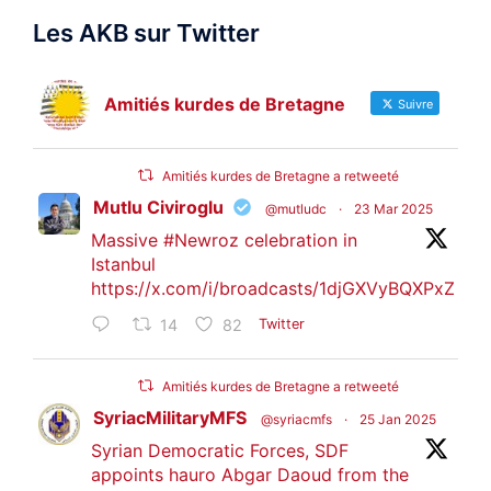
Les AKB sur Twitter
Amitiés kurdes de Bretagne
Suivre
Amitiés kurdes de Bretagne a retweeté
Mutlu Civiroglu
@mutludc
·
23 Mar 2025
Massive
#Newroz
celebration in
Istanbul
https://x.com/i/broadcasts/1djGXVyBQXPxZ
14
82
Twitter
Amitiés kurdes de Bretagne a retweeté
SyriacMilitaryMFS
@syriacmfs
·
25 Jan 2025
Syrian Democratic Forces, SDF
appoints hauro Abgar Daoud from the