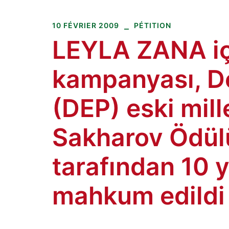
Amitiés kurdes de Bretagne
Aller
au
10 FÉVRIER 2009
PÉTITION
contenu
LEYLA ZANA iç
kampanyası, De
(DEP) eski mill
Sakharov Ödül
tarafından 10 y
mahkum edildi