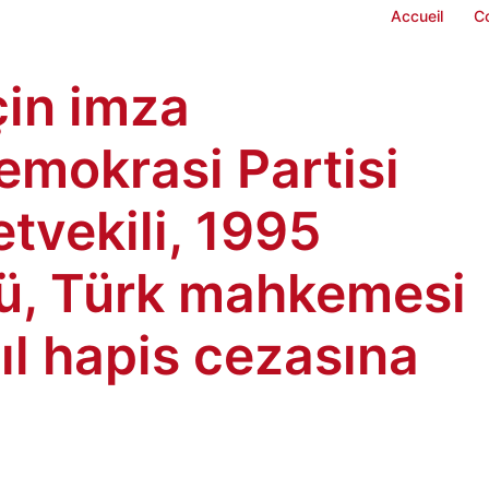
Accueil
C
in imza
mokrasi Partisi
etvekili, 1995
ü, Türk mahkemesi
ıl hapis cezasına