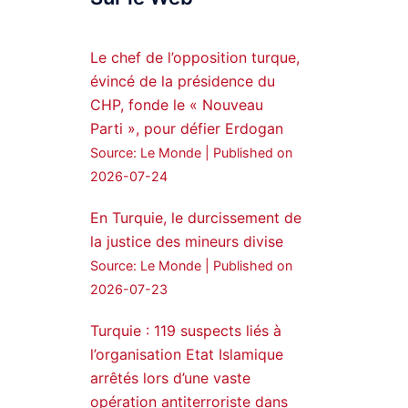
Syrian Democratic
Forces, SDF appoints
Le chef de l’opposition turque,
hauro Abgar Daoud
évincé de la présidence du
from the ranks of
CHP, fonde le « Nouveau
Syriac Military Council,
Parti », pour défier Erdogan
MFS as official
Source: Le Monde
Published on
spokesperson. We
wish you success
2026-07-24
hauro.
En Turquie, le durcissement de
ܟܫܝܪܘܬܐ ܒܘܠܝܬܐ ܚܘܪܐ
la justice des mineurs divise
ܐܒܓܪ
Source: Le Monde
Published on
28
249
2026-07-23
Twitter
Turquie : 119 suspects liés à
l’organisation Etat Islamique
Amitiés kurdes de Bretagne
a retweeté
arrêtés lors d’une vaste
opération antiterroriste dans
MedyaNews