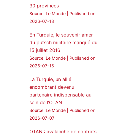
30 provinces
24 Jan 2025
Source: Le Monde
Published on
🔴DEM Party Imrali
2026-07-18
delegation made a statement
on Abdullah Öcalan meeting
En Turquie, le souvenir amer
du putsch militaire manqué du
#AbdullahÖcalan
15 juillet 2016
#PeaceProcess
#ImralıIsland
Source: Le Monde
Published on
2026-07-15
🔗
https://medyanews.rs/h4lwBwQ
3
2
La Turquie, un allié
Twitter
encombrant devenu
partenaire indispensable au
Voir plus...
sein de l’OTAN
Source: Le Monde
Published on
2026-07-07
OTAN : avalanche de contrats