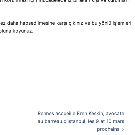
n korunması için mücadelede iz bırakan kişi ve kurumları
ez daha hapsedilmesine karşı çıkınız ve bu yönlü işlemleri
yoluna koyunuz.
Rennes accueille Eren Keskin, avocate
au barreau d’Istanbul, les 9 et 10 mars
prochains