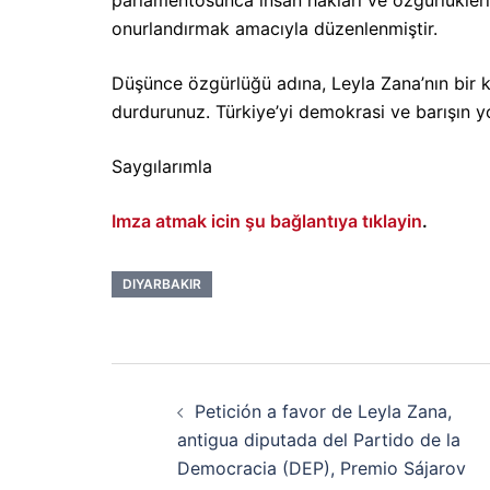
parlamentosunca insan hakları ve özgürlükleri
onurlandırmak amacıyla düzenlenmiştir.
Düşünce özgürlüğü adına, Leyla Zana’nın bir k
durdurunuz. Türkiye’yi demokrasi ve barışın 
Saygılarımla
Imza atmak icin şu bağlantıya tıklayin
.
DIYARBAKIR
Navigation
Petición a favor de Leyla Zana,
d’article
antigua diputada del Partido de la
Democracia (DEP), Premio Sájarov