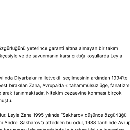
gürlüğünü yeterince garanti altına almayan bir takım
çesiyle ve de savunmanın karşı çıktığı koşullarda Leyla
lında Diyarbakır milletvekili seçilmesinin ardından 1994’te
erbest bırakılan Zana, Avrupa’da « tahammülsüzlüğe, fanatizm
 olarak tanınmaktadır. Nitekim cezaevine konması birçok
muştu.
udur. Leyla Zana 1995 yılında “Sakharov düşünce özgürlüğü
ı Andrei Sakharov’a atfedilen bu ödül, 1988 tarihinde Avru