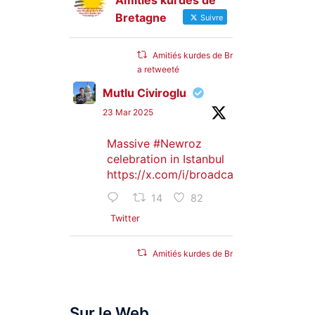
Amitiés kurdes de
Bretagne
Suivre
Amitiés kurdes de Bretagne
a retweeté
Mutlu Civiroglu
23 Mar 2025
Massive
#Newroz
celebration in Istanbul
https://x.com/i/broadcasts/1djGXVyB
14
82
Twitter
Amitiés kurdes de Bretagne
a retweeté
SyriacMilitaryMFS
Sur le Web
25 Jan 2025