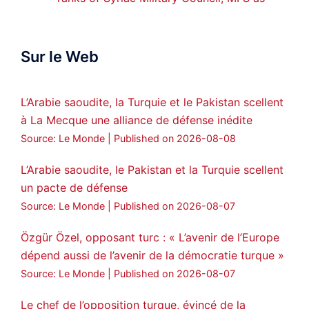
official spokesperson. We wish you
success hauro.
Sur le Web
ܟܫܝܪܘܬܐ ܒܘܠܝܬܐ ܚܘܪܐ ܐܒܓܪ
28
249
Twitter
L’Arabie saoudite, la Turquie et le Pakistan scellent
à La Mecque une alliance de défense inédite
Amitiés kurdes de Bretagne a retweeté
Source: Le Monde
Published on 2026-08-08
MedyaNews
@medyanews_
·
24 Jan 2025
🔴DEM Party Imrali delegation made a
L’Arabie saoudite, le Pakistan et la Turquie scellent
statement on Abdullah Öcalan meeting
un pacte de défense
#AbdullahÖcalan
#PeaceProcess
Source: Le Monde
Published on 2026-08-07
#ImralıIsland
Özgür Özel, opposant turc : « L’avenir de l’Europe
🔗
https://medyanews.rs/h4lwBwQ
dépend aussi de l’avenir de la démocratie turque »
Source: Le Monde
Published on 2026-08-07
3
2
Twitter
Le chef de l’opposition turque, évincé de la
Voir plus...