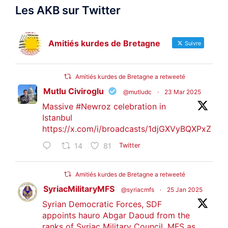
Les AKB sur Twitter
Amitiés kurdes de Bretagne
Suivre
Amitiés kurdes de Bretagne a retweeté
Mutlu Civiroglu
@mutludc
·
23 Mar 2025
Massive
#Newroz
celebration in
Istanbul
https://x.com/i/broadcasts/1djGXVyBQXPxZ
14
81
Twitter
Amitiés kurdes de Bretagne a retweeté
SyriacMilitaryMFS
@syriacmfs
·
25 Jan 2025
Syrian Democratic Forces, SDF
appoints hauro Abgar Daoud from the
ranks of Syriac Military Council, MFS as