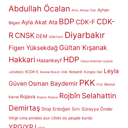
Abdullah Öcalan
Ayhan
Afrin
Ahmet Türk
BDP
CDK-
CDK-F
Ayla Akat Ata
Bilgen
Diyarbakır
R
CNSK
DEM
DEM Parti
Gültan Kışanak
Figen Yüksekdağ
HDP
Hakkari
Hasankeyf
Hülya Alökmen Uyanık
Leyla
KCDK-E
Kobanê
Kongra-Gel
JASMINES
Kendal Breizh
KNK
PKK
Güven
Osman Baydemir
Remzi
PYD
Rojbîn
Selahattin
Rojava
Kartal
Rojava
Rojava
Demirtaş
Stop Erdoğan
Sırrı Süreyya Önder
Vingt-cinq années aux côtés du peuple kurde
YPG/YPJ