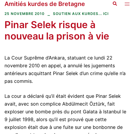
Amitiés kurdes de Bretagne
Recherche
Aller
Ouvr
au
le
25 NOVEMBRE 2010
SOUTIEN AUX KURDES... ICI
contenu
men
Pinar Selek risque à
nouveau la prison à vie
La Cour Suprême d’Ankara, statuant ce lundi 22
novembre 2010 en appel, a annulé les jugements
antérieurs acquittant Pinar Selek d’un crime qu’elle n’a
pas commis.
La cour a déclaré qu’il était évident que Pinar Selek
avait, avec son complice Abdülmecit Öztürk, fait
exploser une bombe près du pont Galata à Istanbul le
9 juillet 1998, alors qu’il est prouvé que cette
explosion était due à une fuite sur une bonbonne de