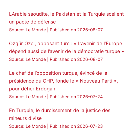
28
249
Twitter
L’Arabie saoudite, le Pakistan et la Turquie scellent
un pacte de défense
Amitiés kurdes de Bretagne a retweeté
Source: Le Monde
Published on 2026-08-07
MedyaNews
@medyanews_
·
24 Jan 2025
🔴DEM Party Imrali delegation made a
Özgür Özel, opposant turc : « L’avenir de l’Europe
statement on Abdullah Öcalan meeting
dépend aussi de l’avenir de la démocratie turque »
#AbdullahÖcalan
#PeaceProcess
Source: Le Monde
Published on 2026-08-07
#ImralıIsland
Le chef de l’opposition turque, évincé de la
🔗
https://medyanews.rs/h4lwBwQ
présidence du CHP, fonde le « Nouveau Parti »,
pour défier Erdogan
3
2
Twitter
Source: Le Monde
Published on 2026-07-24
Voir plus...
En Turquie, le durcissement de la justice des
mineurs divise
Source: Le Monde
Published on 2026-07-23