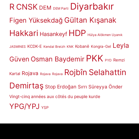
Diyarbakır
R
CNSK
DEM
DEM Parti
Gültan Kışanak
Figen Yüksekdağ
HDP
Hakkari
Hasankeyf
Hülya Alökmen Uyanık
Leyla
KCDK-E
Kobanê
Kongra-Gel
JASMINES
Kendal Breizh
KNK
PKK
Güven
Osman Baydemir
Remzi
PYD
Rojbîn
Selahattin
Rojava
Kartal
Rojava
Rojava
Demirtaş
Stop Erdoğan
Sırrı Süreyya Önder
Vingt-cinq années aux côtés du peuple kurde
YPG/YPJ
YSP