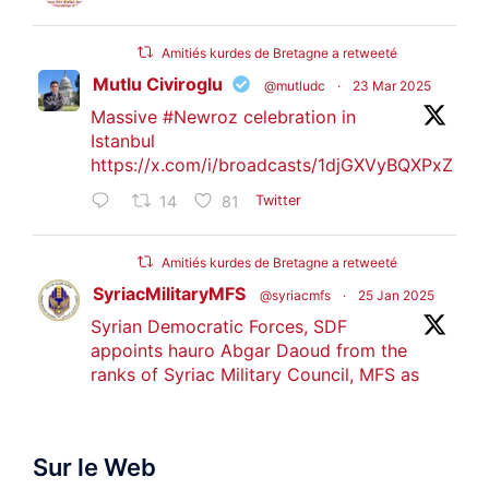
Amitiés kurdes de Bretagne a retweeté
Mutlu Civiroglu
@mutludc
·
23 Mar 2025
Massive
#Newroz
celebration in
Istanbul
https://x.com/i/broadcasts/1djGXVyBQXPxZ
14
81
Twitter
Amitiés kurdes de Bretagne a retweeté
SyriacMilitaryMFS
@syriacmfs
·
25 Jan 2025
Syrian Democratic Forces, SDF
appoints hauro Abgar Daoud from the
ranks of Syriac Military Council, MFS as
official spokesperson. We wish you
success hauro.
Sur le Web
ܟܫܝܪܘܬܐ ܒܘܠܝܬܐ ܚܘܪܐ ܐܒܓܪ