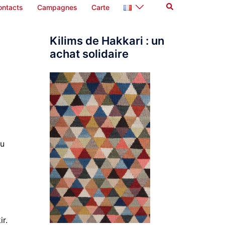
Rechercher
ontacts
Campagnes
Carte
Kilims de Hakkari : un
achat solidaire
du
r.