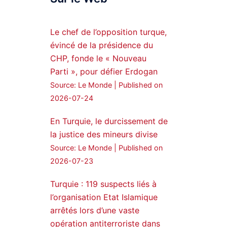
Syrian Democratic
Forces, SDF appoints
Le chef de l’opposition turque,
hauro Abgar Daoud
évincé de la présidence du
from the ranks of
CHP, fonde le « Nouveau
Syriac Military Council,
Parti », pour défier Erdogan
MFS as official
Source: Le Monde
Published on
spokesperson. We
wish you success
2026-07-24
hauro.
En Turquie, le durcissement de
ܟܫܝܪܘܬܐ ܒܘܠܝܬܐ ܚܘܪܐ
la justice des mineurs divise
ܐܒܓܪ
Source: Le Monde
Published on
28
249
2026-07-23
Twitter
Turquie : 119 suspects liés à
l’organisation Etat Islamique
Amitiés kurdes de Bretagne
a retweeté
arrêtés lors d’une vaste
opération antiterroriste dans
MedyaNews