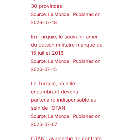
30 provinces
24 Jan 2025
Source: Le Monde
Published on
🔴DEM Party Imrali
2026-07-18
delegation made a statement
on Abdullah Öcalan meeting
En Turquie, le souvenir amer
du putsch militaire manqué du
#AbdullahÖcalan
15 juillet 2016
#PeaceProcess
#ImralıIsland
Source: Le Monde
Published on
2026-07-15
🔗
https://medyanews.rs/h4lwBwQ
3
2
La Turquie, un allié
Twitter
encombrant devenu
partenaire indispensable au
Voir plus...
sein de l’OTAN
Source: Le Monde
Published on
2026-07-07
OTAN : avalanche de contrats