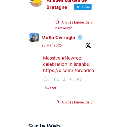
Amitiés kurdes de
Bretagne
Suivre
Amitiés kurdes de Bretagne
a retweeté
Mutlu Civiroglu
23 Mar 2025
Massive
#Newroz
celebration in Istanbul
https://x.com/i/broadcasts/1djGXVyB
14
82
Twitter
Amitiés kurdes de Bretagne
a retweeté
SyriacMilitaryMFS
Sur le Web
25 Jan 2025