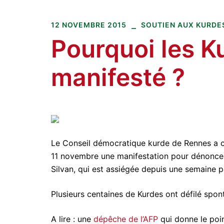
Amitiés kurdes de Bretagne
Aller
au
12 NOVEMBRE 2015
SOUTIEN AUX KURDES.
contenu
Pourquoi les Ku
manifesté ?
Le Conseil démocratique kurde de Rennes a c
11 novembre une manifestation pour dénoncer 
Silvan, qui est assiégée depuis une semaine pa
Plusieurs centaines de Kurdes ont défilé spo
A lire : une
dépêche de l’AFP
qui donne le poin