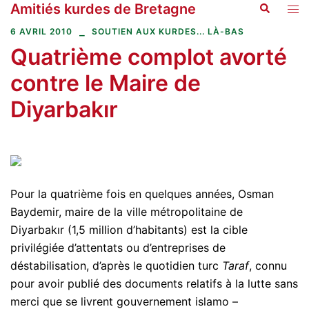
Amitiés kurdes de Bretagne
Recherche
Aller
Ouvr
au
le
6 AVRIL 2010
SOUTIEN AUX KURDES... LÀ-BAS
contenu
men
Quatrième complot avorté
contre le Maire de
Diyarbakır
Pour la quatrième fois en quelques années, Osman
Baydemir, maire de la ville métropolitaine de
Diyarbakır (1,5 million d’habitants) est la cible
privilégiée d’attentats ou d’entreprises de
déstabilisation, d’après le quotidien turc
Taraf
, connu
pour avoir publié des documents relatifs à la lutte sans
merci que se livrent gouvernement islamo –