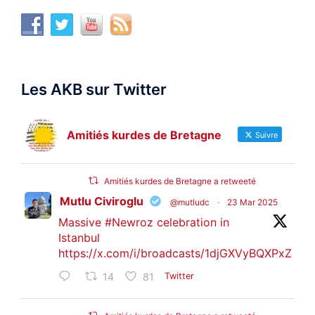
Les AKB sur Twitter
Amitiés kurdes de Bretagne
Suivre
Amitiés kurdes de Bretagne a retweeté
Mutlu Civiroglu
@mutludc
·
23 Mar 2025
Massive
#Newroz
celebration in
Istanbul
https://x.com/i/broadcasts/1djGXVyBQXPxZ
14
81
Twitter