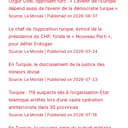
Özgür Özel, opposant turc : « L’avenir de l’Europe
🔗
https://medyanews.rs/h4lwBwQ
dépend aussi de l’avenir de la démocratie turque »
Source: Le Monde
Published on 2026-08-07
3
2
Twitter
Le chef de l’opposition turque, évincé de la
Voir plus...
présidence du CHP, fonde le « Nouveau Parti »,
pour défier Erdogan
Source: Le Monde
Published on 2026-07-24
En Turquie, le durcissement de la justice des
mineurs divise
Source: Le Monde
Published on 2026-07-23
Turquie : 119 suspects liés à l’organisation Etat
Islamique arrêtés lors d’une vaste opération
antiterroriste dans 30 provinces
Source: Le Monde
Published on 2026-07-18
En Turquie, le souvenir amer du putsch militaire