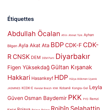
Étiquettes
Abdullah Öcalan
Ayhan
Afrin
Ahmet Türk
BDP
CDK-
CDK-F
Ayla Akat Ata
Bilgen
Diyarbakır
R
CNSK
DEM
DEM Parti
Gültan Kışanak
Figen Yüksekdağ
HDP
Hakkari
Hasankeyf
Hülya Alökmen Uyanık
Leyla
KCDK-E
Kobanê
Kongra-Gel
JASMINES
Kendal Breizh
KNK
PKK
Güven
Osman Baydemir
Remzi
PYD
Rojbîn
Selahattin
Rojava
Kartal
Rojava
Rojava