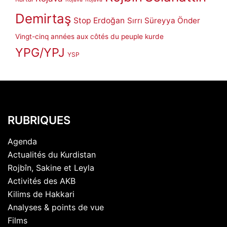
Demirtaş
Stop Erdoğan
Sırrı Süreyya Önder
Vingt-cinq années aux côtés du peuple kurde
YPG/YPJ
YSP
RUBRIQUES
Agenda
Actualités du Kurdistan
Rojbîn, Sakine et Leyla
Activités des AKB
Kilims de Hakkari
Analyses & points de vue
Films