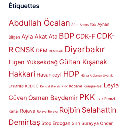
Étiquettes
Abdullah Öcalan
Ayhan
Afrin
Ahmet Türk
BDP
CDK-
CDK-F
Ayla Akat Ata
Bilgen
Diyarbakır
R
CNSK
DEM
DEM Parti
Gültan Kışanak
Figen Yüksekdağ
HDP
Hakkari
Hasankeyf
Hülya Alökmen Uyanık
Leyla
KCDK-E
Kobanê
Kongra-Gel
JASMINES
Kendal Breizh
KNK
PKK
Güven
Osman Baydemir
Remzi
PYD
Rojbîn
Selahattin
Rojava
Kartal
Rojava
Rojava
Demirtaş
Stop Erdoğan
Sırrı Süreyya Önder