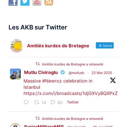
Les AKB sur Twitter
Amitiés kurdes de Bretagne
Suivre
Amitiés kurdes de Bretagne a retweeté
Mutlu Civiroglu
@mutludc
·
23 Mar 2025
Massive
#Newroz
celebration in
Istanbul
https://x.com/i/broadcasts/1djGXVyBQXPxZ
14
82
Twitter
Amitiés kurdes de Bretagne a retweeté
SyriacMilitaryMFS