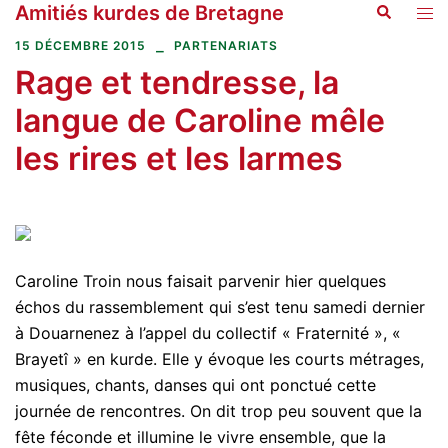
Amitiés kurdes de Bretagne
Recherche
Aller
Ouvr
au
le
15 DÉCEMBRE 2015
PARTENARIATS
contenu
men
Rage et tendresse, la
langue de Caroline mêle
les rires et les larmes
Caroline Troin nous faisait parvenir hier quelques
échos du rassemblement qui s’est tenu samedi dernier
à Douarnenez à l’appel du collectif « Fraternité », «
Brayetî » en kurde. Elle y évoque les courts métrages,
musiques, chants, danses qui ont ponctué cette
journée de rencontres. On dit trop peu souvent que la
fête féconde et illumine le vivre ensemble, que la