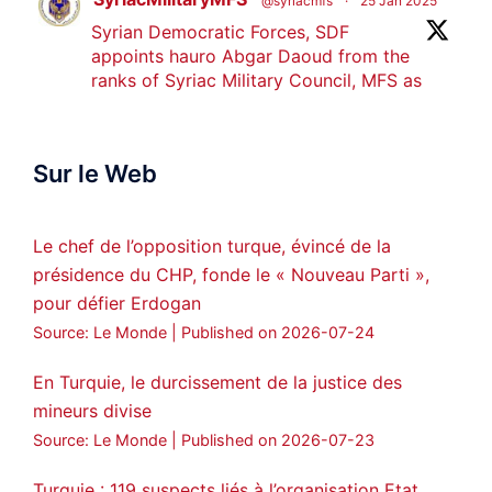
@syriacmfs
·
25 Jan 2025
Syrian Democratic Forces, SDF
appoints hauro Abgar Daoud from the
ranks of Syriac Military Council, MFS as
official spokesperson. We wish you
success hauro.
Sur le Web
ܟܫܝܪܘܬܐ ܒܘܠܝܬܐ ܚܘܪܐ ܐܒܓܪ
28
249
Twitter
Le chef de l’opposition turque, évincé de la
présidence du CHP, fonde le « Nouveau Parti »,
Amitiés kurdes de Bretagne a retweeté
pour défier Erdogan
MedyaNews
@medyanews_
·
24 Jan 2025
Source: Le Monde
Published on 2026-07-24
🔴DEM Party Imrali delegation made a
statement on Abdullah Öcalan meeting
En Turquie, le durcissement de la justice des
mineurs divise
#AbdullahÖcalan
#PeaceProcess
#ImralıIsland
Source: Le Monde
Published on 2026-07-23
🔗
https://medyanews.rs/h4lwBwQ
Turquie : 119 suspects liés à l’organisation Etat