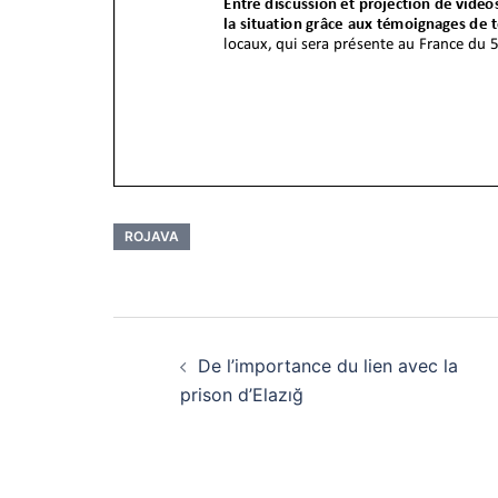
ROJAVA
Navigation
De l’importance du lien avec la
d’article
prison d’Elazığ