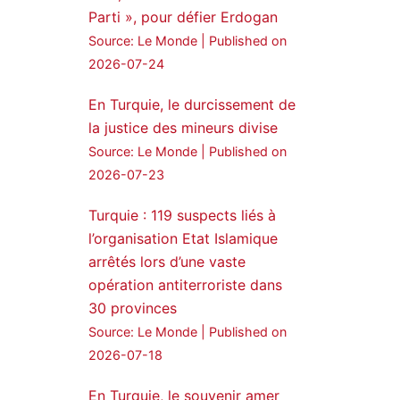
Parti », pour défier Erdogan
24 Jan 2025
Source: Le Monde
Published on
🔴DEM Party Imrali
2026-07-24
delegation made a statement
on Abdullah Öcalan meeting
En Turquie, le durcissement de
la justice des mineurs divise
#AbdullahÖcalan
Source: Le Monde
Published on
#PeaceProcess
#ImralıIsland
2026-07-23
🔗
https://medyanews.rs/h4lwBwQ
Turquie : 119 suspects liés à
3
2
l’organisation Etat Islamique
Twitter
arrêtés lors d’une vaste
opération antiterroriste dans
Voir plus...
30 provinces
Source: Le Monde
Published on
2026-07-18
En Turquie, le souvenir amer