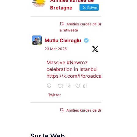
Amitiés kurdes de
Bretagne
Suivre
Amitiés kurdes de Bretagne
a retweeté
Mutlu Civiroglu
23 Mar 2025
Massive
#Newroz
celebration in Istanbul
https://x.com/i/broadcasts/1djGXVyB
14
81
Twitter
Amitiés kurdes de Bretagne
a retweeté
SyriacMilitaryMFS
Sur le Web
25 Jan 2025