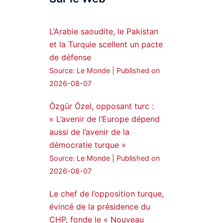
Syrian Democratic
Forces, SDF appoints
L’Arabie saoudite, le Pakistan
hauro Abgar Daoud
et la Turquie scellent un pacte
from the ranks of
de défense
Syriac Military Council,
Source: Le Monde
Published on
MFS as official
2026-08-07
spokesperson. We
wish you success
Özgür Özel, opposant turc :
hauro.
« L’avenir de l’Europe dépend
ܟܫܝܪܘܬܐ ܒܘܠܝܬܐ ܚܘܪܐ
aussi de l’avenir de la
ܐܒܓܪ
démocratie turque »
28
249
Source: Le Monde
Published on
Twitter
2026-08-07
Le chef de l’opposition turque,
Amitiés kurdes de Bretagne
a retweeté
évincé de la présidence du
CHP, fonde le « Nouveau
MedyaNews