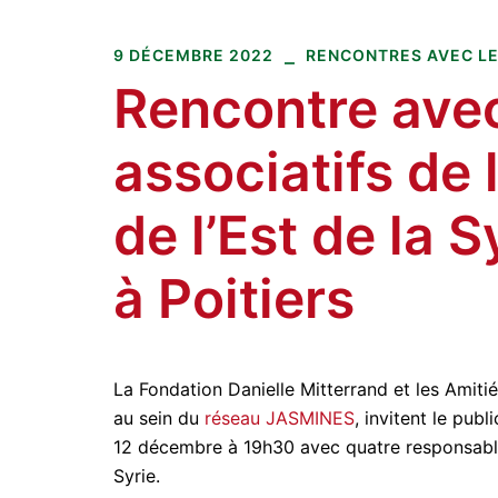
Amitiés kurdes de Bretagne
Aller
au
9 DÉCEMBRE 2022
RENCONTRES AVEC LE
contenu
Rencontre ave
associatifs de 
de l’Est de la 
à Poitiers
La Fondation Danielle Mitterrand et les Amitié
au sein du
réseau JASMINES
, invitent le pub
12 décembre à 19h30 avec quatre responsables
Syrie.