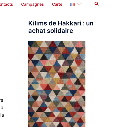
Rechercher
ontacts
Campagnes
Carte
Kilims de Hakkari : un
achat solidaire
rs
ndi
la