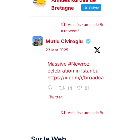
Amitiés kurdes de
Bretagne
Suivre
Amitiés kurdes de Bretagne
a retweeté
Mutlu Civiroglu
23 Mar 2025
Massive
#Newroz
celebration in Istanbul
https://x.com/i/broadcasts/1djGXVyB
14
81
Twitter
Amitiés kurdes de Bretagne
a retweeté
SyriacMilitaryMFS
Sur le Web
25 Jan 2025