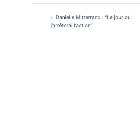
Navigation
Danielle Mitterrand : “Le jour où
d’article
j’arrêterai l’action”