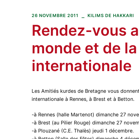
Amitiés kurdes de Bretagne
Aller
au
26 NOVEMBRE 2011
KILIMS DE HAKKARI
contenu
Rendez-vous a
monde et de la 
internationale
Les Amitiés kurdes de Bretagne vous donnent
internationale à Rennes, à Brest et à Betton.
-à Rennes (halle Martenot) dimanche 27 nove
-à Brest (au Pilier Rouge) dimanche 27 nove
-à Plouzané (C.E. Thalès) jeudi 1 décembre.
-à Betton (Salle des Fêtes) dimanche 4 décem