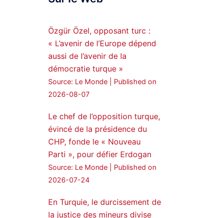
Syrian Democratic
Forces, SDF appoints
Özgür Özel, opposant turc :
hauro Abgar Daoud
« L’avenir de l’Europe dépend
from the ranks of
aussi de l’avenir de la
Syriac Military Council,
démocratie turque »
MFS as official
Source: Le Monde
Published on
spokesperson. We
wish you success
2026-08-07
hauro.
Le chef de l’opposition turque,
ܟܫܝܪܘܬܐ ܒܘܠܝܬܐ ܚܘܪܐ
évincé de la présidence du
ܐܒܓܪ
CHP, fonde le « Nouveau
28
249
Parti », pour défier Erdogan
Twitter
Source: Le Monde
Published on
2026-07-24
Amitiés kurdes de Bretagne
a retweeté
En Turquie, le durcissement de
la justice des mineurs divise
MedyaNews