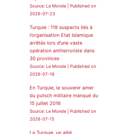
Source: Le Monde
Published on
24 Jan 2025
2026-07-23
🔴DEM Party Imrali
Turquie : 119 suspects liés à
delegation made a statement
on Abdullah Öcalan meeting
l’organisation Etat Islamique
arrêtés lors d’une vaste
#AbdullahÖcalan
opération antiterroriste dans
#PeaceProcess
#ImralıIsland
30 provinces
Source: Le Monde
Published on
🔗
https://medyanews.rs/h4lwBwQ
2026-07-18
3
2
Twitter
En Turquie, le souvenir amer
du putsch militaire manqué du
Voir plus...
15 juillet 2016
Source: Le Monde
Published on
2026-07-15
La Turquie, un allié