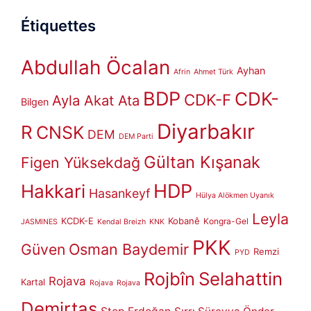
Étiquettes
Abdullah Öcalan
Ayhan
Afrin
Ahmet Türk
BDP
CDK-
CDK-F
Ayla Akat Ata
Bilgen
Diyarbakır
R
CNSK
DEM
DEM Parti
Gültan Kışanak
Figen Yüksekdağ
HDP
Hakkari
Hasankeyf
Hülya Alökmen Uyanık
Leyla
KCDK-E
Kobanê
Kongra-Gel
JASMINES
Kendal Breizh
KNK
PKK
Güven
Osman Baydemir
Remzi
PYD
Rojbîn
Selahattin
Rojava
Kartal
Rojava
Rojava
Demirtaş