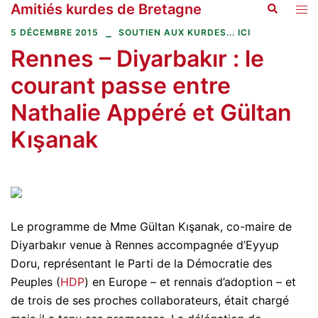
Amitiés kurdes de Bretagne
Recherche
Aller
Ouvr
au
le
5 DÉCEMBRE 2015
SOUTIEN AUX KURDES... ICI
contenu
men
Rennes – Diyarbakır : le
courant passe entre
Nathalie Appéré et Gültan
Kışanak
Le programme de Mme Gültan Kışanak, co-maire de
Diyarbakır venue à Rennes accompagnée d’Eyyup
Doru, représentant le Parti de la Démocratie des
Peuples (
HDP
) en Europe – et rennais d’adoption – et
de trois de ses proches collaborateurs, était chargé