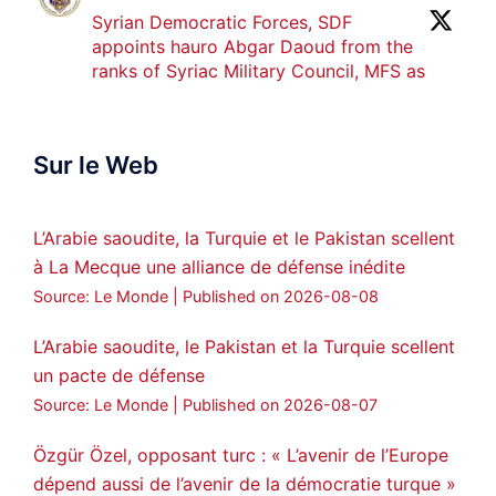
Syrian Democratic Forces, SDF
appoints hauro Abgar Daoud from the
ranks of Syriac Military Council, MFS as
official spokesperson. We wish you
success hauro.
Sur le Web
ܟܫܝܪܘܬܐ ܒܘܠܝܬܐ ܚܘܪܐ ܐܒܓܪ
28
249
Twitter
L’Arabie saoudite, la Turquie et le Pakistan scellent
à La Mecque une alliance de défense inédite
Amitiés kurdes de Bretagne a retweeté
Source: Le Monde
Published on 2026-08-08
MedyaNews
@medyanews_
·
24 Jan 2025
🔴DEM Party Imrali delegation made a
L’Arabie saoudite, le Pakistan et la Turquie scellent
statement on Abdullah Öcalan meeting
un pacte de défense
#AbdullahÖcalan
#PeaceProcess
Source: Le Monde
Published on 2026-08-07
#ImralıIsland
Özgür Özel, opposant turc : « L’avenir de l’Europe
🔗
https://medyanews.rs/h4lwBwQ
dépend aussi de l’avenir de la démocratie turque »