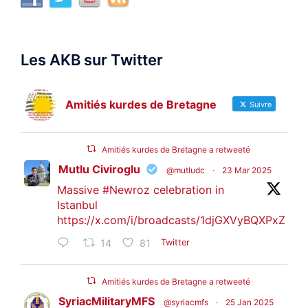
Les AKB sur Twitter
Amitiés kurdes de Bretagne
Suivre
Amitiés kurdes de Bretagne a retweeté
Mutlu Civiroglu
@mutludc
·
23 Mar 2025
Massive
#Newroz
celebration in
Istanbul
https://x.com/i/broadcasts/1djGXVyBQXPxZ
14
81
Twitter
Amitiés kurdes de Bretagne a retweeté
SyriacMilitaryMFS
@syriacmfs
·
25 Jan 2025