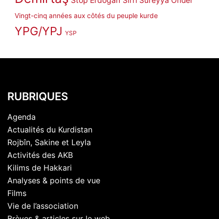
Stop Erdoğan
Sırrı Süreyya Önder
Vingt-cinq années aux côtés du peuple kurde
YPG/YPJ
YSP
RUBRIQUES
Agenda
Actualités du Kurdistan
Rojbîn, Sakine et Leyla
Activités des AKB
Kilims de Hakkari
Analyses & points de vue
Films
Vie de l’association
Brèves & articles sur le web