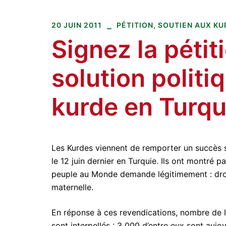
Amitiés kurdes de Bretagne
Aller
au
20 JUIN 2011
PÉTITION
,
SOUTIEN AUX KUR
contenu
Signez la pétit
solution politi
kurde en Turqu
Les Kurdes viennent de remporter un succès s
le 12 juin dernier en Turquie. Ils ont montré 
peuple au Monde demande légitimement : droits
maternelle.
En réponse à ces revendications, nombre de leu
sont interpellés : 3 000 d’entre eux sont aujo