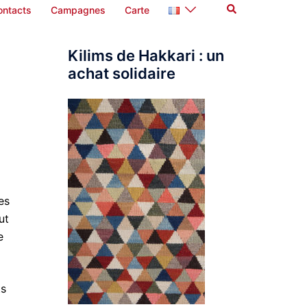
Rechercher
ontacts
Campagnes
Carte
Kilims de Hakkari : un
achat solidaire
es
ut
e
ts