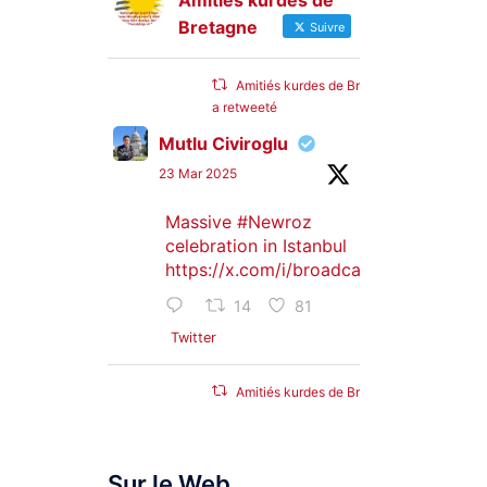
Amitiés kurdes de
Bretagne
Suivre
Amitiés kurdes de Bretagne
a retweeté
Mutlu Civiroglu
23 Mar 2025
Massive
#Newroz
celebration in Istanbul
https://x.com/i/broadcasts/1djGXVyB
14
81
Twitter
Amitiés kurdes de Bretagne
a retweeté
SyriacMilitaryMFS
Sur le Web
25 Jan 2025