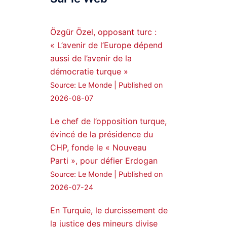
Syrian Democratic
Forces, SDF appoints
Özgür Özel, opposant turc :
hauro Abgar Daoud
« L’avenir de l’Europe dépend
from the ranks of
aussi de l’avenir de la
Syriac Military Council,
démocratie turque »
MFS as official
Source: Le Monde
Published on
spokesperson. We
wish you success
2026-08-07
hauro.
Le chef de l’opposition turque,
ܟܫܝܪܘܬܐ ܒܘܠܝܬܐ ܚܘܪܐ
évincé de la présidence du
ܐܒܓܪ
CHP, fonde le « Nouveau
28
249
Parti », pour défier Erdogan
Twitter
Source: Le Monde
Published on
2026-07-24
Amitiés kurdes de Bretagne
a retweeté
En Turquie, le durcissement de
la justice des mineurs divise
MedyaNews