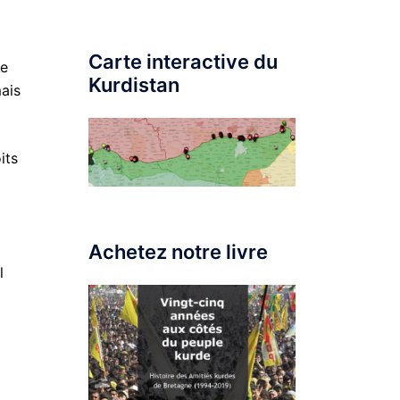
Carte interactive du
re
Kurdistan
mais
its
Achetez notre livre
l