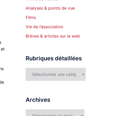
Analyses & points de vue
Films
Vie de l’association
Brèves & articles sur le web
s
 et
Rubriques détaillées
ns
Rubriques
détaillées
 de
Archives
Archives