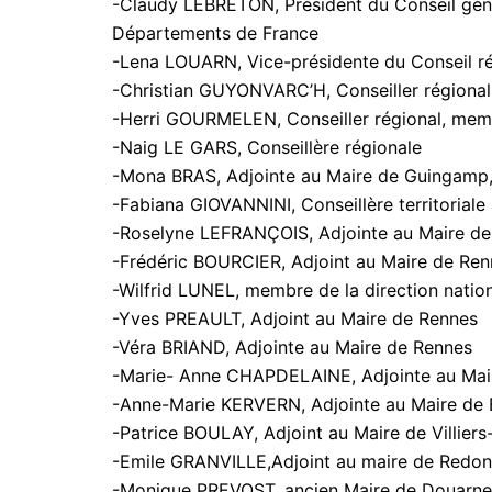
-Claudy LEBRETON, Président du Conseil géné
Départements de France
-Lena LOUARN, Vice-présidente du Conseil r
-Christian GUYONVARC’H, Conseiller régional,
-Herri GOURMELEN, Conseiller régional, memb
-Naig LE GARS, Conseillère régionale
-Mona BRAS, Adjointe au Maire de Guingamp, 
-Fabiana GIOVANNINI, Conseillère territoriale
-Roselyne LEFRANÇOIS, Adjointe au Maire d
-Frédéric BOURCIER, Adjoint au Maire de Renn
-Wilfrid LUNEL, membre de la direction natio
-Yves PREAULT, Adjoint au Maire de Rennes
-Véra BRIAND, Adjointe au Maire de Rennes
-Marie- Anne CHAPDELAINE, Adjointe au Mai
-Anne-Marie KERVERN, Adjointe au Maire de 
-Patrice BOULAY, Adjoint au Maire de Villiers-
-Emile GRANVILLE,Adjoint au maire de Redon
-Monique PREVOST, ancien Maire de Douarnen