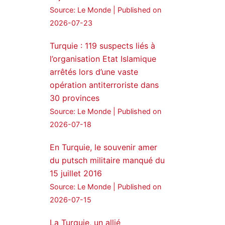
Source: Le Monde
Published on
24 Jan 2025
2026-07-23
🔴DEM Party Imrali
Turquie : 119 suspects liés à
delegation made a statement
on Abdullah Öcalan meeting
l’organisation Etat Islamique
arrêtés lors d’une vaste
#AbdullahÖcalan
opération antiterroriste dans
#PeaceProcess
#ImralıIsland
30 provinces
Source: Le Monde
Published on
🔗
https://medyanews.rs/h4lwBwQ
2026-07-18
3
2
Twitter
En Turquie, le souvenir amer
du putsch militaire manqué du
Voir plus...
15 juillet 2016
Source: Le Monde
Published on
2026-07-15
La Turquie, un allié