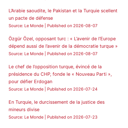
🔴DEM Party Imrali delegation made a
L’Arabie saoudite, le Pakistan et la Turquie scellent
statement on Abdullah Öcalan meeting
un pacte de défense
#AbdullahÖcalan
#PeaceProcess
Source: Le Monde
Published on 2026-08-07
#ImralıIsland
Özgür Özel, opposant turc : « L’avenir de l’Europe
🔗
https://medyanews.rs/h4lwBwQ
dépend aussi de l’avenir de la démocratie turque »
Source: Le Monde
Published on 2026-08-07
3
2
Twitter
Le chef de l’opposition turque, évincé de la
Voir plus...
présidence du CHP, fonde le « Nouveau Parti »,
pour défier Erdogan
Source: Le Monde
Published on 2026-07-24
En Turquie, le durcissement de la justice des
mineurs divise
Source: Le Monde
Published on 2026-07-23