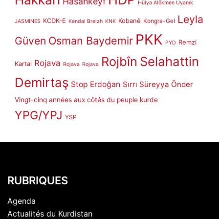
Hasankeyf
Hülya Alökmen Uyanık
Leyla
KCDK-E
Kobanê
Kongra-Gel
JASMINES
Kendal Breizh
KNK
PKK
Güven
Osman Baydemir
Remzi
PYD
Rojbîn
Selahattin
Rojava
Kartal
Rojava
Rojava
Demirtaş
Stop Erdoğan
Sırrı Süreyya Önder
Vingt-cinq années aux côtés du peuple kurde
YPG/YPJ
YSP
RUBRIQUES
Agenda
Actualités du Kurdistan