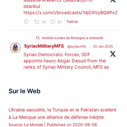
Massive
#Newroz
celebration in
Istanbul
https://x.com/i/broadcasts/1djGXVyBQXPxZ
14
81
Twitter
Amitiés kurdes de Bretagne a retweeté
SyriacMilitaryMFS
@syriacmfs
·
25 Jan 2025
Syrian Democratic Forces, SDF
appoints hauro Abgar Daoud from the
ranks of Syriac Military Council, MFS as
official spokesperson. We wish you
success hauro.
Sur le Web
ܟܫܝܪܘܬܐ ܒܘܠܝܬܐ ܚܘܪܐ ܐܒܓܪ
28
249
Twitter
L’Arabie saoudite, la Turquie et le Pakistan scellent
à La Mecque une alliance de défense inédite
Amitiés kurdes de Bretagne a retweeté
Source: Le Monde
Published on 2026-08-08
MedyaNews
@medyanews_
·
24 Jan 2025