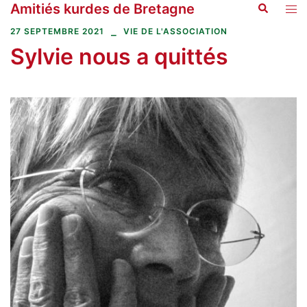
Amitiés kurdes de Bretagne
Recherche
Aller
Ouvr
au
le
27 SEPTEMBRE 2021
VIE DE L'ASSOCIATION
contenu
men
Sylvie nous a quittés