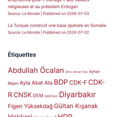
religieuses et au président Erdogan
Source: Le Monde
Published on 2026-07-03
La Turquie construit une base spatiale en Somalie
Source: Le Monde
Published on 2026-07-02
Étiquettes
Abdullah Öcalan
Ayhan
Afrin
Ahmet Türk
BDP
CDK-
CDK-F
Ayla Akat Ata
Bilgen
Diyarbakır
R
CNSK
DEM
DEM Parti
Gültan Kışanak
Figen Yüksekdağ
HDP
Hakkari